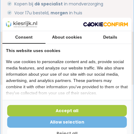
Kopen bij
dé specialist
in mondverzorging
Voor 17u besteld,
morgen
in huis
1 miljoen+
tevreden klanten
Consent
About cookies
Details
Heb je een vraag over dit product?
Onze specialisten helpen je graag! Spreek ons aan
This website uses cookies
in de chat of stuur een e-mail.
We use cookies to personalize content and ads, provide social
media features, and analyze our website traffic. We also share
Stuur e-mail
information about your use of our site with our social media,
advertising, and analytics partners. These partners may
combine it with other information you've provided to them or that
Productomschrijving
they've collected from your use of their services.
Accept all
Reviews
Allow selection
Reject all