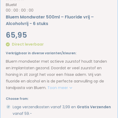
BlueM
0
0
:
0
0
:
0
0
:
0
0
Bluem Mondwater 500ml – Fluoride vrij –
Alcoholvrij - 6 stuks
65,95
Direct leverbaar
Verkrijgbaar in diverse varianten/kleuren:
Bluem mondwater met actieve zuurstof houdt tanden
en implantaten gezond. Doordat er veel zuurstof en
honing in zit zorgt het voor een frisse adem. Vrij van
fluoride en alcohol en is de perfecte aanvulling op de
tandpasta van Bluem.
Toon meer
Choose from:
Lage verzendkosten vanaf 3,99 en
Gratis Verzenden
vanaf 59.-