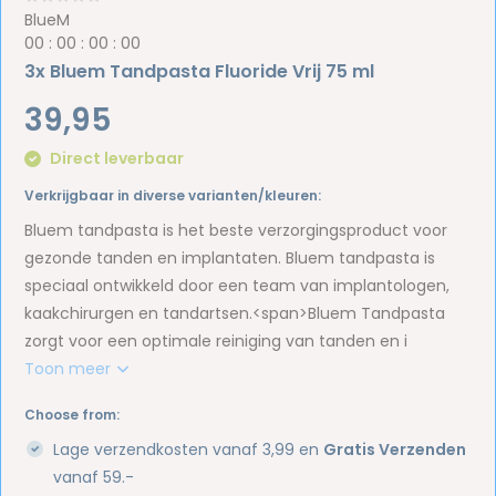
BlueM
0
0
:
0
0
:
0
0
:
0
0
3x Bluem Tandpasta Fluoride Vrij 75 ml
39,95
Direct leverbaar
Verkrijgbaar in diverse varianten/kleuren:
Bluem tandpasta is het beste verzorgingsproduct voor
gezonde tanden en implantaten. Bluem tandpasta is
speciaal ontwikkeld door een team van implantologen,
kaakchirurgen en tandartsen.<span>Bluem Tandpasta
zorgt voor een optimale reiniging van tanden en i
Toon meer
Choose from:
Lage verzendkosten vanaf 3,99 en
Gratis Verzenden
vanaf 59.-