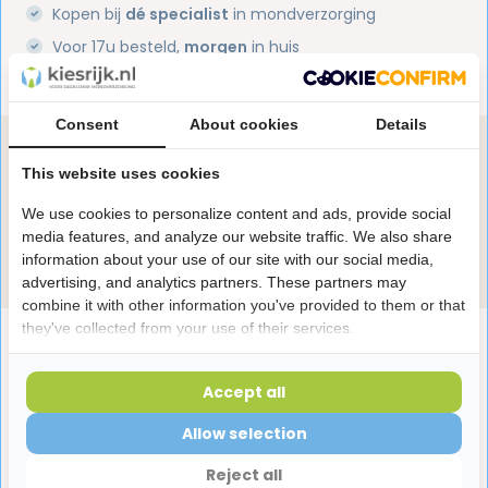
Kopen bij
dé specialist
in mondverzorging
Voor 17u besteld,
morgen
in huis
1 miljoen+
tevreden klanten
Consent
About cookies
Details
Heb je een vraag over dit product?
This website uses cookies
Onze specialisten helpen je graag! Spreek ons aan
in de chat of stuur een e-mail.
We use cookies to personalize content and ads, provide social
media features, and analyze our website traffic. We also share
Stuur e-mail
information about your use of our site with our social media,
advertising, and analytics partners. These partners may
combine it with other information you've provided to them or that
they've collected from your use of their services.
Productomschrijving
Accept all
Reviews
Allow selection
Reject all