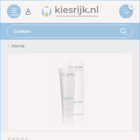
0
Home