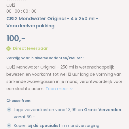
CB12
0
0
:
0
0
:
0
0
:
0
0
CB12 Mondwater Original - 4 x 250 ml -
Voordeelverpakking
100,-
Direct leverbaar
Verkrijgbaar in diverse varianten/kleuren:
CB12 Mondwater Original – 250 ml is wetenschappelijk
bewezen en voorkomt tot wel 12 uur lang de vorming van
stinkende zwavelgassen in je mond, verantwoordelijk voor
een slechte adem.
Toon meer
Choose from:
Lage verzendkosten vanaf 3,99 en
Gratis Verzenden
vanaf 59.-
Kopen bij
dé specialist
in mondverzorging