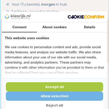
Voor 17u besteld,
morgen
in huis
1 miljoen+
tevreden klanten
Consent
About cookies
Details
Heb je een vraag over dit product?
Onze specialisten helpen je graag! Spreek ons aan
This website uses cookies
in de chat of stuur een e-mail.
We use cookies to personalize content and ads, provide social
Stuur e-mail
media features, and analyze our website traffic. We also share
information about your use of our site with our social media,
advertising, and analytics partners. These partners may
combine it with other information you've provided to them or that
Productomschrijving
they've collected from your use of their services.
Reviews
Accept all
Allow selection
Laatst bekeken producten
Reject all