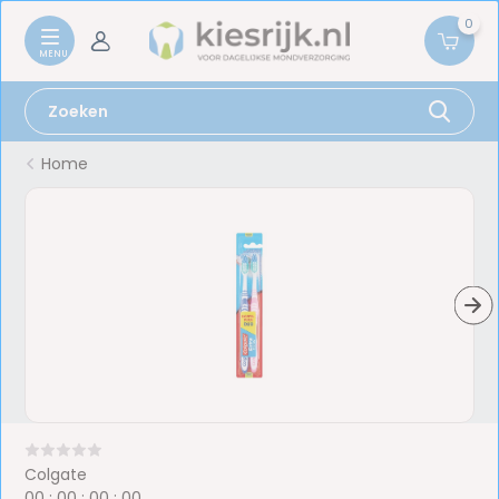
0
Home
Colgate
0
0
:
0
0
:
0
0
:
0
0