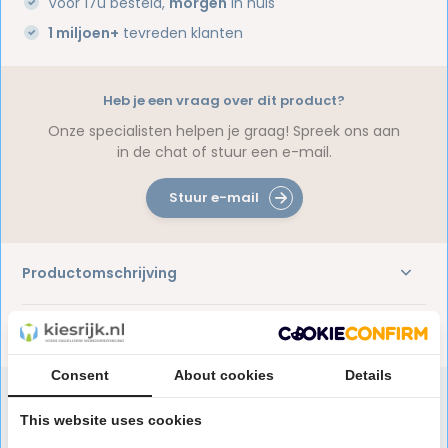
Voor 17u besteld,
morgen
in huis
1 miljoen+
tevreden klanten
Heb je een vraag over dit product?
Onze specialisten helpen je graag! Spreek ons aan
in de chat of stuur een e-mail.
Stuur e-mail
Productomschrijving
Reviews
Consent
About cookies
Details
This website uses cookies
Speciaal aanbevolen voor jou