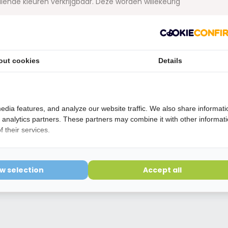
llende kleuren verkrijgbaar. Deze worden willekeurig
etourvoorwaarden
out cookies
Details
ering is verbroken kunnen niet geretourneerd worden en
edia features, and analyze our website traffic. We also share informati
d analytics partners. These partners may combine it with other informat
 their services.
ow selection
Accept all