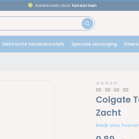
Aanbevolen door
tandartsen
Elektrische tandenborstels
Speciale verzorging
Divers
0
0
:
0
0
:
0
0
:
0
0
Colgate T
Zacht
Bekijk alles Poets