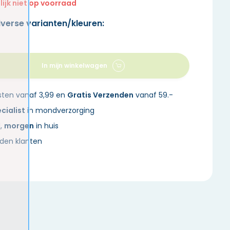
lijk niet op voorraad
iverse varianten/kleuren:
In mijn winkelwagen
sten vanaf 3,99 en
Gratis Verzenden
vanaf 59.-
cialist
in mondverzorging
d,
morgen
in huis
den klanten