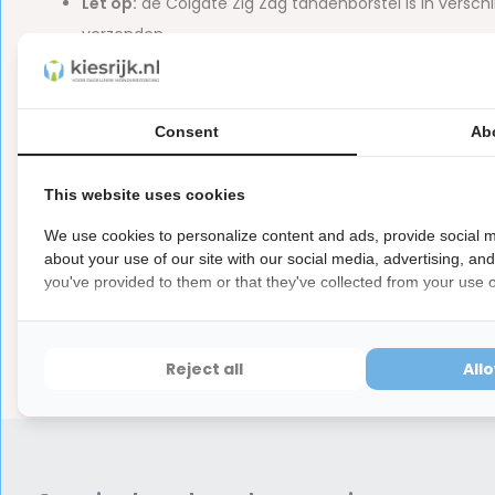
Let op:
de Colgate Zig Zag tandenborstel is in verschi
verzonden.
Let op
Dit is een hygiëne product met aangepaste r
ⓘ
Consent
Ab
Hygiëneartikelen waarvan de verzegeling na de lev
hebben ook een waardevermindering van 100%.
This website uses cookies
We use cookies to personalize content and ads, provide social m
about your use of our site with our social media, advertising, an
you've provided to them or that they've collected from your use of
Reviews
0
5
from
Based on 0 reviews
Reject all
All
Er zijn nog geen reviews geschreven over dit product..