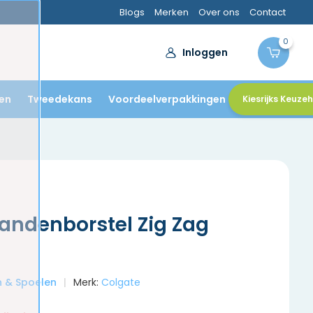
Blogs
Merken
Over ons
Contact
0
Inloggen
en
Tweedekans
Voordeelverpakkingen
Kiesrijks Keuze
andenborstel Zig Zag
en & Spoelen
Merk:
Colgate