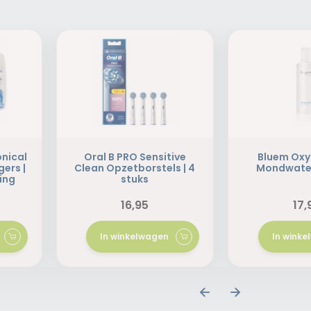
onical
Oral B PRO Sensitive
Bluem Oxy
gers |
Clean Opzetborstels | 4
Mondwater
ing
stuks
16,95
17,
In winkelwagen
In wink