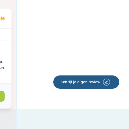
on
ion
Schrijf je eigen review