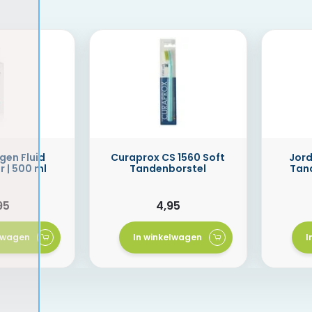
gen Fluid
Curaprox CS 1560 Soft
Jor
 | 500 ml
Tandenborstel
Tan
95
4,95
elwagen
In winkelwagen
I