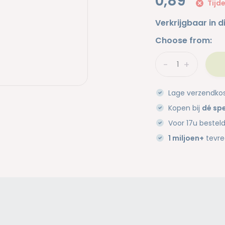
0,89
Tijde
Verkrijgbaar in d
Choose from:
-
+
Lage verzendko
Kopen bij
dé spe
Voor 17u bestel
1 miljoen+
tevre