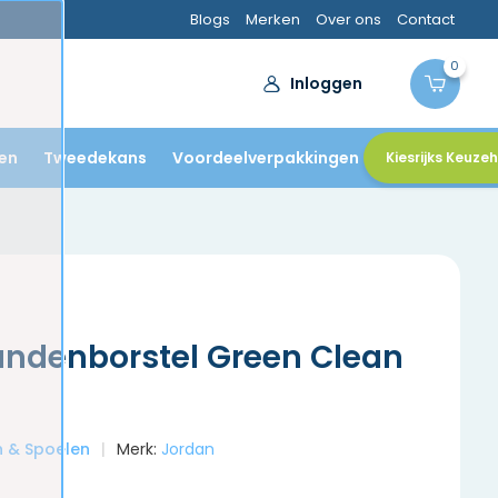
Blogs
Merken
Over ons
Contact
0
Inloggen
en
Tweedekans
Voordeelverpakkingen
Kiesrijks Keuze
andenborstel Green Clean
en & Spoelen
Merk:
Jordan