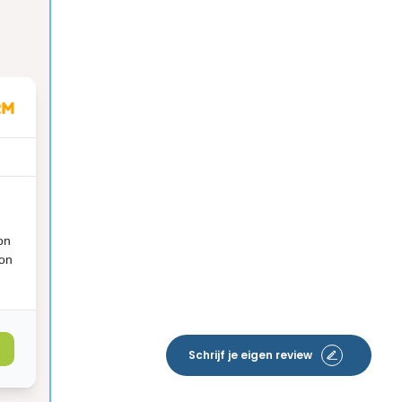
on
ion
Schrijf je eigen review