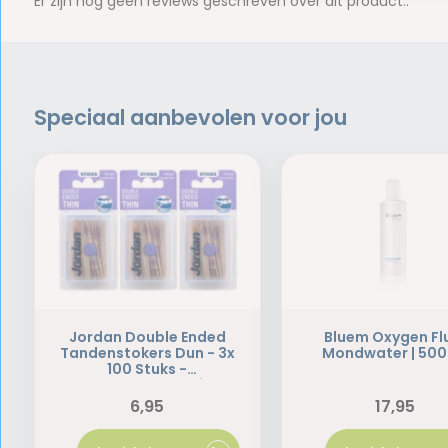
Er zijn nog geen reviews geschreven over dit product..
Speciaal aanbevolen voor jou
Jordan Double Ended
Bluem Oxygen Fl
Tandenstokers Dun - 3x
Mondwater | 500
100 Stuks -
Voordeelverpakking
6,95
17,95