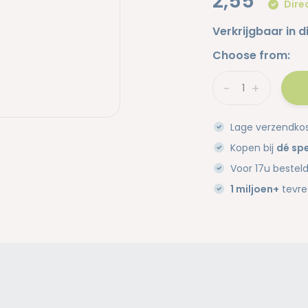
2,55
Dire
Verkrijgbaar in d
Choose from:
-
+
Lage verzendko
Kopen bij
dé spe
Voor 17u bestel
1 miljoen+
tevre