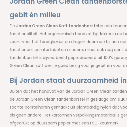
Jordan Green Clean tandenborstel
gebit én milieu
De
Jordan Green Clean Soft tandenborstel
is een tande
functionaliteit. Het ergonomisch handvat ligt lekker in de 
zacht voor het tandglazuur en dragen daarmee bij aan een 
functioneel, comfortabel en modern, maar ook nog eens 
tandenborstel is bijvoorbeeld geproduceerd uit 100% gerecy
Green Clean soft ben je goed bezig voor je gebit en voor d
Bij Jordan staat duurzaamheid i
Buiten dat het handvat van de Jordan Green Clean tandenbo
de Jordan Green Clean tandenborstel in geslaagd om
duu
zachte borstelharen gemaakt uit plantaardig nylon dat voo
als geen andere. Het kartonnen verpakkingsmateriaal is gem
afgedrukt op duurzaam papier met een FSC-keurmerk.