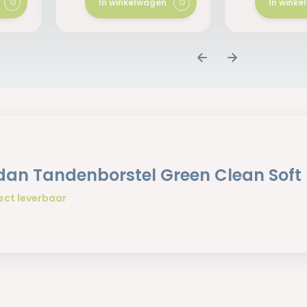
In winkelwagen
In wink
dan Tandenborstel Green Clean Soft
ect leverbaar