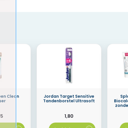
een Clean
Jordan Target Sensitive
Spl
ser
Tandenborstel Ultrasoft
Bioca
zonder
75
1,80