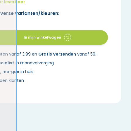
ct leverbaar
iverse varianten/kleuren:
In mijn winkelwagen
sten vanaf 3,99 en
Gratis Verzenden
vanaf 59.-
cialist
in mondverzorging
d,
morgen
in huis
den klanten