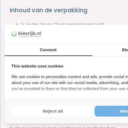
Inhoud van de verpakking
1x Jordan Green Clean tandenborstel soft
In een duurzame verpakking
Merk:
Jordan
Consent
Ab
Let op
Dit is een hygiëne product met aangepaste r
ⓘ
This website uses cookies
Hygiëneartikelen waarvan de verzegeling na de lev
hebben ook een waardevermindering van 100%.
We use cookies to personalize content and ads, provide social m
about your use of our site with our social media, advertising, an
you've provided to them or that they've collected from your use of
Reviews
Reject all
All
0
5
from
Based on 0 reviews