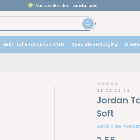
Aanbevolen door
tandartsen
Elektrische tandenborstels
Speciale verzorging
Divers
0
0
:
0
0
:
0
0
:
0
0
Jordan T
Soft
Bekijk alles Poets