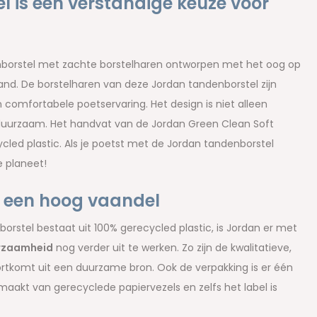
 is een verstandige keuze voor
nborstel met zachte borstelharen ontworpen met het oog op
hand. De borstelharen van deze Jordan tandenborstel zijn
comfortabele poetservaring. Het design is niet alleen
duurzaam. Het handvat van de Jordan Green Clean Soft
cled plastic. Als je poetst met de Jordan tandenborstel
e planeet!
n een hoog vaandel
rstel bestaat uit 100% gerecycled plastic, is Jordan er met
rzaamheid
nog verder uit te werken. Zo zijn de kwalitatieve,
rtkomt uit een duurzame bron. Ook de verpakking is er één
aakt van gerecyclede papiervezels en zelfs het label is