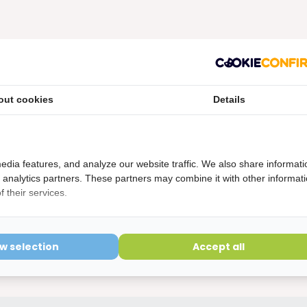
etourvoorwaarden
ering is verbroken kunnen niet geretourneerd worden en
out cookies
Details
edia features, and analyze our website traffic. We also share informati
d analytics partners. These partners may combine it with other informat
 their services.
en waren, vooral bij de kiezen maar dat werkte voor mij toch nie
ow selection
Accept all
 wel heel erg spits en als je niet uitkijkt prikt hij zo in je hand.