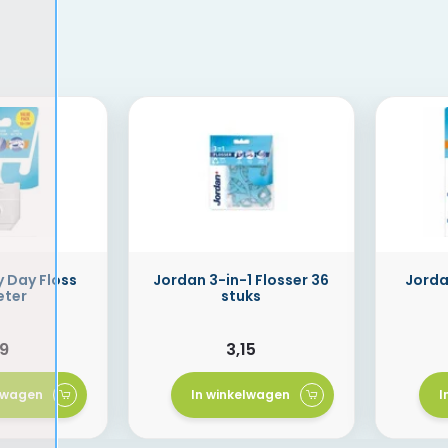
y Day Floss
Jordan 3-in-1 Flosser 36
Jorda
eter
stuks
99
3,15
elwagen
In winkelwagen
I