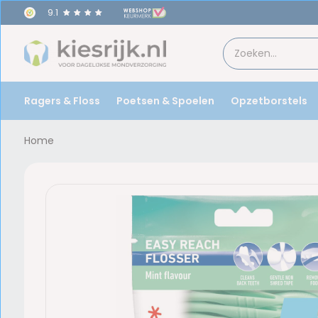
9.1
Ragers & Floss
Poetsen & Spoelen
Opzetborstels
Home