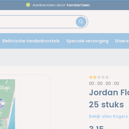
Aanbevolen door
tandartsen
Elektrische tandenborstels
Speciale verzorging
Divers
0
0
:
0
0
:
0
0
:
0
0
Jordan Fl
25 stuks
Bekijk alles Ragers