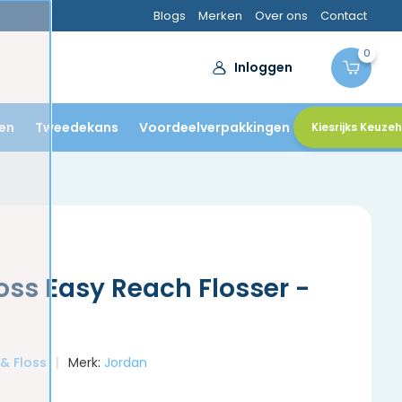
Blogs
Merken
Over ons
Contact
0
Inloggen
en
Tweedekans
Voordeelverpakkingen
Kiesrijks Keuze
oss Easy Reach Flosser -
 & Floss
Merk:
Jordan