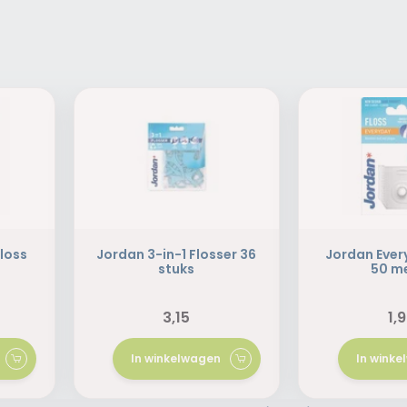
loss
Jordan 3-in-1 Flosser 36
Jordan Ever
stuks
50 m
3,15
1,
In winkelwagen
In wink