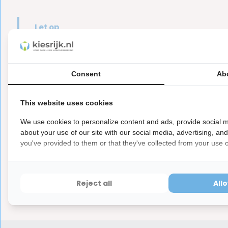
Let op
Dit is een hygiëne product met aangepaste r
ⓘ
Hygiëneartikelen waarvan de verzegeling na de lev
hebben ook een waardevermindering van 100%.
Consent
Ab
This website uses cookies
Reviews
We use cookies to personalize content and ads, provide social m
about your use of our site with our social media, advertising, an
2
5
from
Based on 1 reviews
you've provided to them or that they've collected from your use of
2
from 5
Dacht dat deze makkelijker te gebruik
Reject all
All
goed. Bovendien is de punt van de stoker