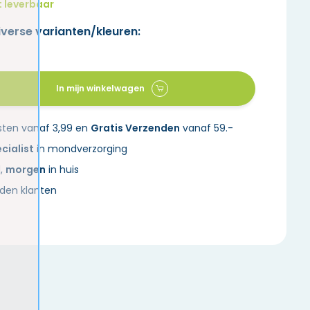
t leverbaar
iverse varianten/kleuren:
In mijn winkelwagen
sten vanaf 3,99 en
Gratis Verzenden
vanaf 59.-
cialist
in mondverzorging
d,
morgen
in huis
den klanten