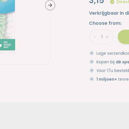
3,15
Direc
Verkrijgbaar in d
Choose from:
-
+
Lage verzendko
Kopen bij
dé spe
Voor 17u bestel
1 miljoen+
tevre