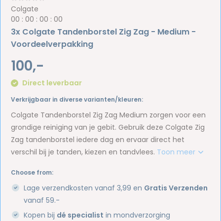
Colgate
0
0
:
0
0
:
0
0
:
0
0
3x Colgate Tandenborstel Zig Zag - Medium -
Voordeelverpakking
100,-
Direct leverbaar
Verkrijgbaar in diverse varianten/kleuren:
Colgate Tandenborstel Zig Zag Medium zorgen voor een
grondige reiniging van je gebit. Gebruik deze Colgate Zig
Zag tandenborstel iedere dag en ervaar direct het
verschil bij je tanden, kiezen en tandvlees.
Toon meer
Choose from:
Lage verzendkosten vanaf 3,99 en
Gratis Verzenden
vanaf 59.-
Kopen bij
dé specialist
in mondverzorging