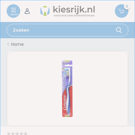
0
Home