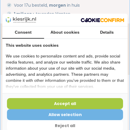
Voor 17u besteld,
morgen
in huis
1 miljoen+
tevreden klanten
Consent
About cookies
Details
Heb je een vraag over dit product?
Onze specialisten helpen je graag! Spreek ons aan
This website uses cookies
in de chat of stuur een e-mail.
We use cookies to personalize content and ads, provide social
Stuur e-mail
media features, and analyze our website traffic. We also share
information about your use of our site with our social media,
advertising, and analytics partners. These partners may
combine it with other information you've provided to them or that
Productomschrijving
they've collected from your use of their services.
Reviews
Accept all
Allow selection
Laatst bekeken producten
Reject all