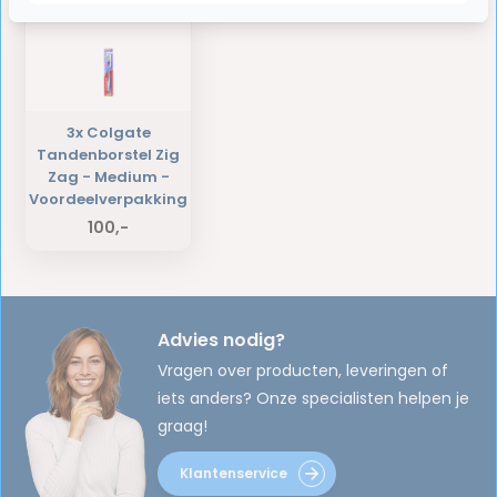
3x Colgate
Tandenborstel Zig
Zag - Medium -
Voordeelverpakking
100,-
Advies nodig?
Vragen over producten, leveringen of
iets anders? Onze specialisten helpen je
graag!
Klantenservice