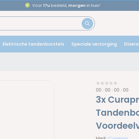
Aanbevole
Elektrische tandenborstels
Speciale verzorging
Divers
0
0
:
0
0
:
0
0
:
0
0
3x Curapr
Tandenbo
Voordeel
Merk:
Curaprox