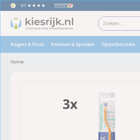
9.1
oor
17u
besteld,
morgen
in huis!
Ragers & Floss
Poetsen & Spoelen
Opzetborstels
Home