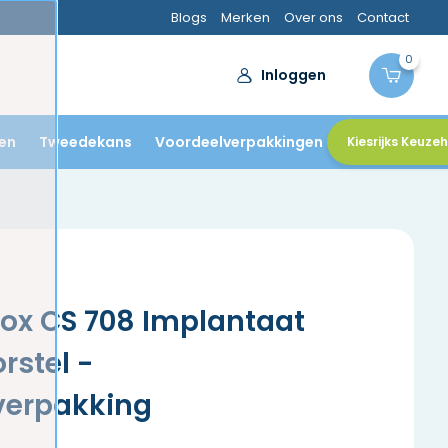
n door
tandartsen
Blogs
Merken
Over ons
Contact
0
Inloggen
en
Tweedekans
Voordeelverpakkingen
Kiesrijks Keuze
ox CS 708 Implantaat
rstel -
verpakking