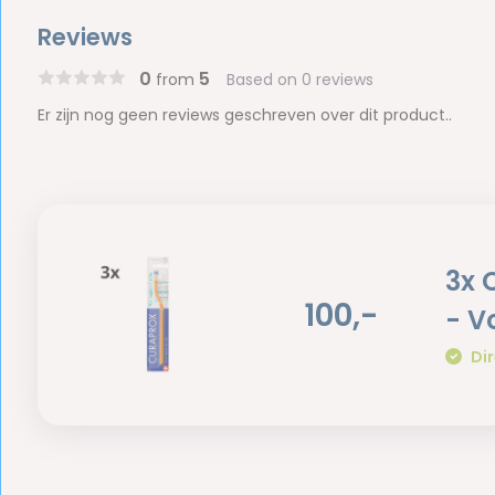
Reviews
0
5
from
Based on 0 reviews
Er zijn nog geen reviews geschreven over dit product..
3x 
100,-
- V
Dir