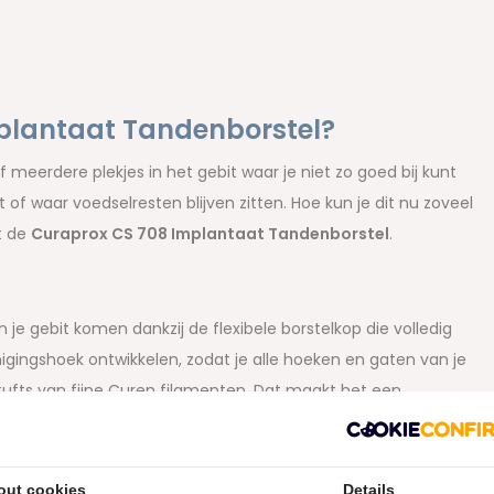
plantaat Tandenborstel?
 meerdere plekjes in het gebit waar je niet zo goed bij kunt
 of waar voedselresten blijven zitten. Hoe kun je dit nu zoveel
t de
Curaprox CS 708 Implantaat Tandenborstel
.
je gebit komen dankzij de flexibele borstelkop die volledig
nigingshoek ontwikkelen, zodat je alle hoeken en gaten van je
tufts van fijne Curen filamenten. Dat maakt het een
einigen. Dus ook bij
implantaten, vaste protheses, slotjes,
ming in de handgreep ervoor dat je met precisie kunt
 CS 708 Implantaat Tandenborstel kom je er. Gebruik deze
out cookies
Details