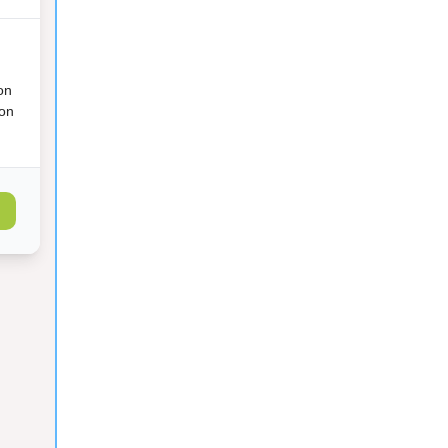
on
ion