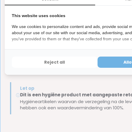
Curaprox Implantaat Tandenborstel dagelijks en zorg dat j
tandsteen en andere gebitsongemakken.
This website uses cookies
We use cookies to personalize content and ads, provide social m
about your use of our site with our social media, advertising, an
you've provided to them or that they've collected from your use of
Inhoud van de verpakking
1x Curaprox Tandenborstel CS 708
Reject all
All
Merk:
Curaprox
Let op:
de Curaprox tandenborstels zijn in verschillen
Let op
Dit is een hygiëne product met aangepaste r
ⓘ
Hygiëneartikelen waarvan de verzegeling na de lev
hebben ook een waardevermindering van 100%.