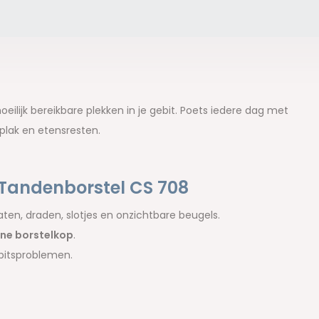
lijk bereikbare plekken in je gebit. Poets iedere dag met
plak en etensresten.
Tandenborstel CS 708
en, draden, slotjes en onzichtbare beugels.
ine borstelkop
.
bitsproblemen.