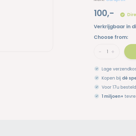
100,-
Dire
Verkrijgbaar in d
Choose from:
-
+
Lage verzendko
Kopen bij
dé spe
Voor 17u bestel
1 miljoen+
tevre