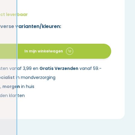
ct leverbaar
iverse varianten/kleuren:
In mijn winkelwagen
sten vanaf 3,99 en
Gratis Verzenden
vanaf 59.-
cialist
in mondverzorging
d,
morgen
in huis
den klanten