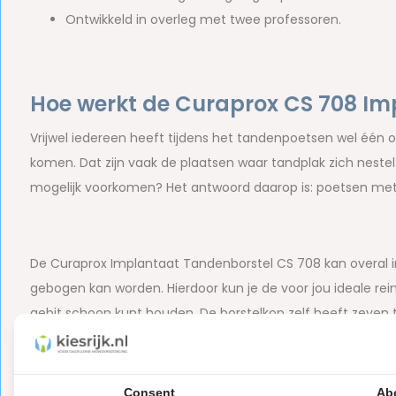
Ontwikkeld in overleg met twee professoren.
Hoe werkt de Curaprox CS 708 Im
Vrijwel iedereen heeft tijdens het tandenpoetsen wel één of
komen. Dat zijn vaak de plaatsen waar tandplak zich nestelt
mogelijk voorkomen? Het antwoord daarop is: poetsen me
De Curaprox Implantaat Tandenborstel CS 708 kan overal in 
gebogen kan worden. Hierdoor kun je de voor jou ideale rei
gebit schoon kunt houden. De borstelkop zelf heeft zeven 
compacte borstelkop die goed z’n werk doet en overal kan r
draden en onzichtbare beugels
. Bovendien zorgt de krom
reinigen. Waar jij ook maar wilt reinigen, met de Curaprox
Consent
Ab