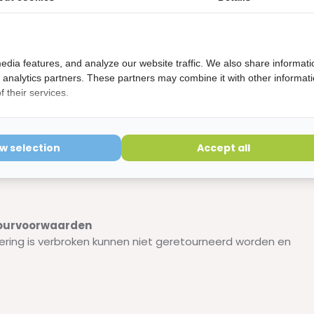
e geen last meer hebt van gaatjes, bloedend tandvlees,
edia features, and analyze our website traffic. We also share informati
d analytics partners. These partners may combine it with other informat
 their services.
ow selection
Accept all
de kleuren verkrijgbaar. Deze worden willekeurig verzonden.
etourvoorwaarden
ering is verbroken kunnen niet geretourneerd worden en