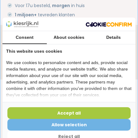
Voor 17u besteld,
morgen
in huis
1 miljoen+
tevreden klanten
Heb je een vraag over dit product?
Consent
About cookies
Details
Onze specialisten helpen je graag! Spreek ons aan
in de chat of stuur een e-mail.
This website uses cookies
We use cookies to personalize content and ads, provide social
Stuur e-mail
media features, and analyze our website traffic. We also share
information about your use of our site with our social media,
advertising, and analytics partners. These partners may
Productomschrijving
combine it with other information you've provided to them or that
they've collected from your use of their services.
Reviews
Accept all
Allow selection
Laatst bekeken producten
Reject all