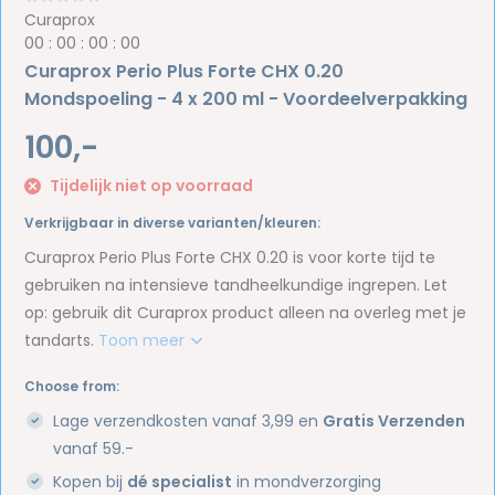
Curaprox
0
0
:
0
0
:
0
0
:
0
0
Curaprox Perio Plus Forte CHX 0.20
Mondspoeling - 4 x 200 ml - Voordeelverpakking
100,-
Tijdelijk niet op voorraad
Verkrijgbaar in diverse varianten/kleuren:
Curaprox Perio Plus Forte CHX 0.20 is voor korte tijd te
gebruiken na intensieve tandheelkundige ingrepen. Let
op: gebruik dit Curaprox product alleen na overleg met je
tandarts.
Toon meer
Choose from:
Lage verzendkosten vanaf 3,99 en
Gratis Verzenden
vanaf 59.-
Kopen bij
dé specialist
in mondverzorging