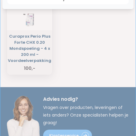
Curaprox Perio Plus
Forte CHX 0.20
Mondspoeling - 4 x
200 ml -
Voordeelverpakking
100,-
Advies nodig?
Vragen over producten, leveringen of
iets anders? Onze specialisten helpen je
graag!
Klantenservice