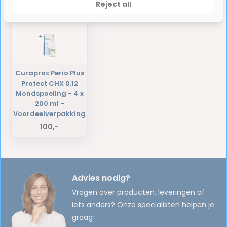
Laatst bekeken producten
Reject all
Curaprox Perio Plus
Protect CHX 0.12
Mondspoeling - 4 x
200 ml -
Voordeelverpakking
100,-
Advies nodig?
Vragen over producten, leveringen of
iets anders? Onze specialisten helpen je
graag!