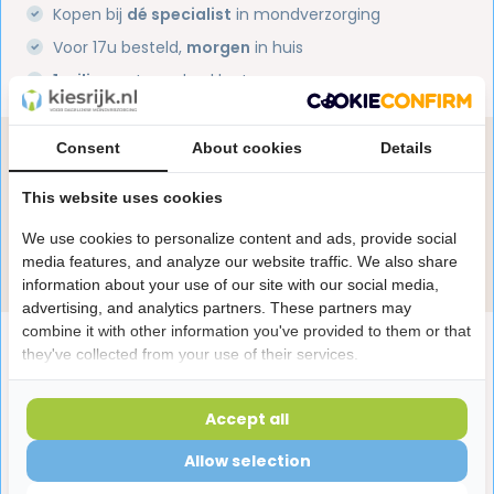
Kopen bij
dé specialist
in mondverzorging
Voor 17u besteld,
morgen
in huis
1 miljoen+
tevreden klanten
Consent
About cookies
Details
Heb je een vraag over dit product?
Onze specialisten helpen je graag! Spreek ons aan
This website uses cookies
in de chat of stuur een e-mail.
We use cookies to personalize content and ads, provide social
Stuur e-mail
media features, and analyze our website traffic. We also share
information about your use of our site with our social media,
advertising, and analytics partners. These partners may
combine it with other information you've provided to them or that
Productomschrijving
they've collected from your use of their services.
Reviews
Accept all
Allow selection