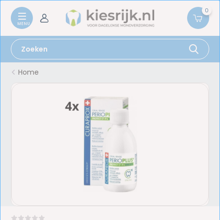
0
Home