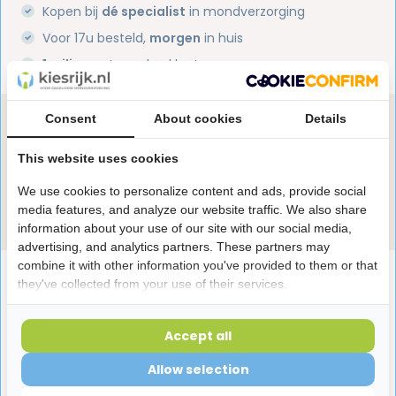
Kopen bij
dé specialist
in mondverzorging
Voor 17u besteld,
morgen
in huis
1 miljoen+
tevreden klanten
Consent
About cookies
Details
Heb je een vraag over dit product?
Onze specialisten helpen je graag! Spreek ons aan
This website uses cookies
in de chat of stuur een e-mail.
We use cookies to personalize content and ads, provide social
Stuur e-mail
media features, and analyze our website traffic. We also share
information about your use of our site with our social media,
advertising, and analytics partners. These partners may
combine it with other information you've provided to them or that
Productomschrijving
they've collected from your use of their services.
Reviews
Accept all
Allow selection