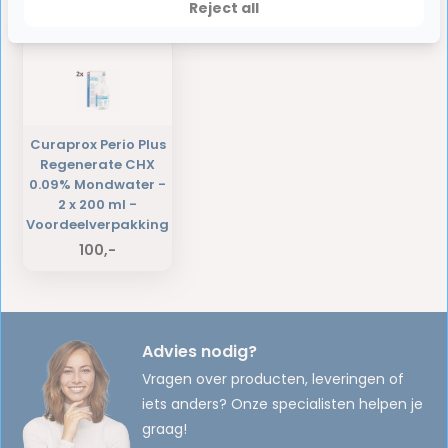
Laatst bekeken producten
Reject all
Curaprox Perio Plus
Regenerate CHX
0.09% Mondwater -
2 x 200 ml -
Voordeelverpakking
100,-
Advies nodig?
Vragen over producten, leveringen of
iets anders? Onze specialisten helpen je
graag!