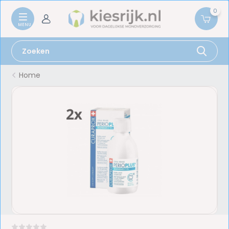
0
Home