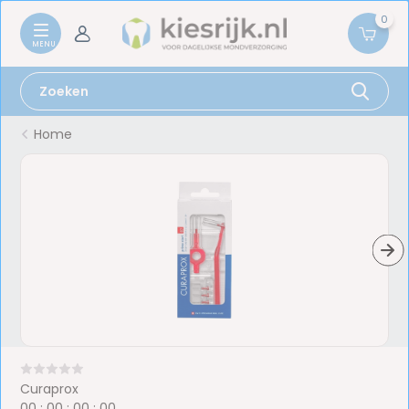
0
Home
Curaprox
0
0
:
0
0
:
0
0
:
0
0