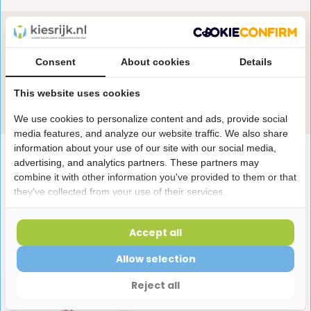
Heb je een vraag over dit product?
Onze specialisten helpen je graag! Spreek ons aan
Consent
About cookies
Details
in de chat of stuur een e-mail.
This website uses cookies
Stuur e-mail
We use cookies to personalize content and ads, provide social
media features, and analyze our website traffic. We also share
information about your use of our site with our social media,
Productomschrijving
advertising, and analytics partners. These partners may
combine it with other information you've provided to them or that
they've collected from your use of their services.
Reviews
Accept all
Laatst bekeken producten
Allow selection
Reject all