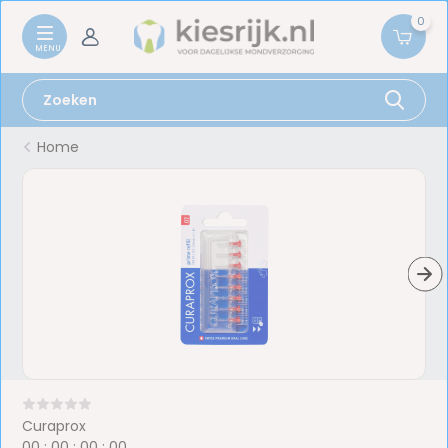
0
Home
Curaprox
0
0
:
0
0
:
0
0
:
0
0