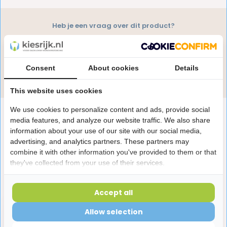
Heb je een vraag over dit product?
Onze specialisten helpen je graag! Spreek ons aan
in de chat of stuur een e-mail.
Consent
About cookies
Details
Stuur e-mail
This website uses cookies
We use cookies to personalize content and ads, provide social
Productomschrijving
media features, and analyze our website traffic. We also share
information about your use of our site with our social media,
advertising, and analytics partners. These partners may
Reviews
combine it with other information you've provided to them or that
they've collected from your use of their services.
Laatst bekeken producten
Accept all
Allow selection