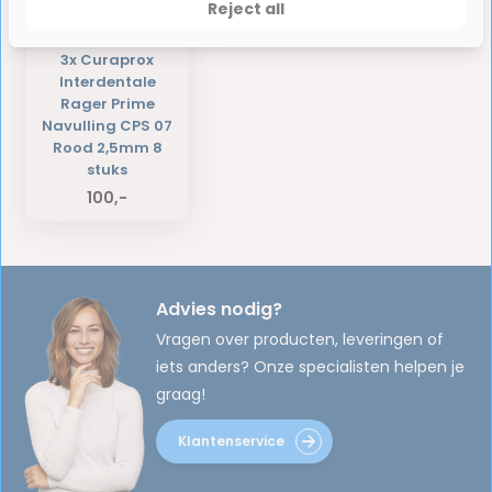
Reject all
3x Curaprox
Interdentale
Rager Prime
Navulling CPS 07
Rood 2,5mm 8
stuks
100,-
Advies nodig?
Vragen over producten, leveringen of
iets anders? Onze specialisten helpen je
graag!
Klantenservice