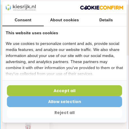
Heb je een vraag over dit product?
Consent
About cookies
Details
Onze specialisten helpen je graag! Spreek ons aan
in de chat of stuur een e-mail.
This website uses cookies
Stuur e-mail
We use cookies to personalize content and ads, provide social
media features, and analyze our website traffic. We also share
information about your use of our site with our social media,
advertising, and analytics partners. These partners may
Productomschrijving
combine it with other information you've provided to them or that
they've collected from your use of their services.
Reviews
Accept all
Allow selection
Laatst bekeken producten
Reject all