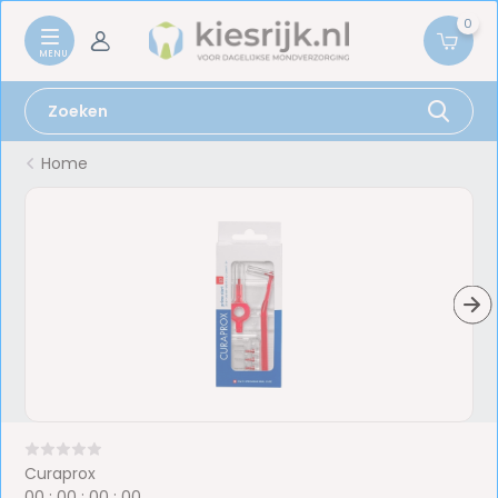
0
Home
Curaprox
0
0
:
0
0
:
0
0
:
0
0