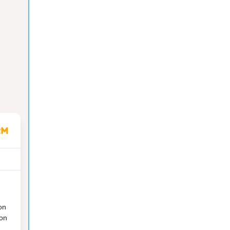
on
ion