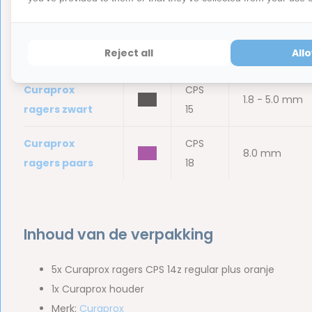
ragers oranje
14
Curaprox
CPS
bbb
5.0 mm
Reject all
All
ragers oranje-z
14z
Curaprox
CPS
bbb
1.8 - 5.0 mm
ragers zwart
15
Curaprox
CPS
bbb
8.0 mm
ragers paars
18
Inhoud van de verpakking
5x Curaprox ragers CPS 14z regular plus oranje
1x Curaprox houder
Merk:
Curaprox