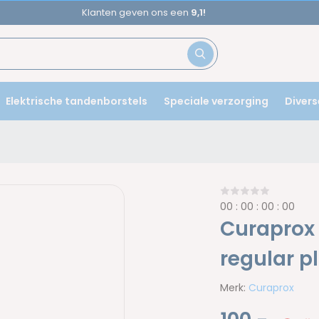
Voor
17u
besteld,
morgen
in huis!
Elektrische tandenborstels
Speciale verzorging
Divers
0
0
:
0
0
:
0
0
:
0
0
Curaprox 
regular p
Merk:
Curaprox