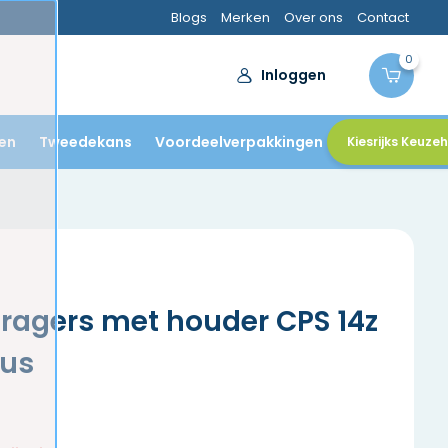
Blogs
Merken
Over ons
Contact
0
Inloggen
en
Tweedekans
Voordeelverpakkingen
Kiesrijks Keuze
ragers met houder CPS 14z
lus