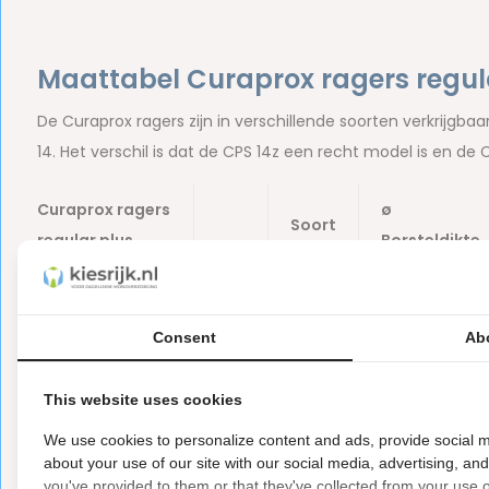
Maattabel Curaprox ragers regul
De Curaprox ragers zijn in verschillende soorten verkrijgba
14. Het verschil is dat de CPS 14z een recht model is en de
Curaprox ragers
ø
Soort
regular plus
Borsteldikte
Curaprox
CPS
2.2 mm
ragers wit
10
Consent
Ab
Curaprox
CPS
bbb
3.2 mm
This website uses cookies
ragers blauw
12
We use cookies to personalize content and ads, provide social m
Curaprox
CPS
about your use of our site with our social media, advertising, an
bbb
1.5 - 5.0 mm
you've provided to them or that they've collected from your use of