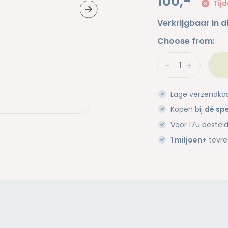
100,-
Tijd
Verkrijgbaar in d
Choose from:
-
+
Lage verzendko
Kopen bij
dé spe
Voor 17u bestel
1 miljoen+
tevre