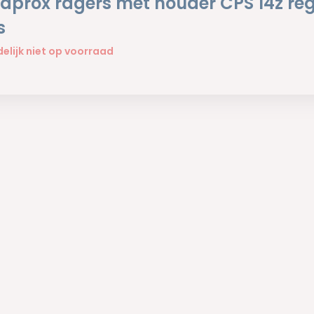
aprox ragers met houder CPS 14z re
s
delijk niet op voorraad