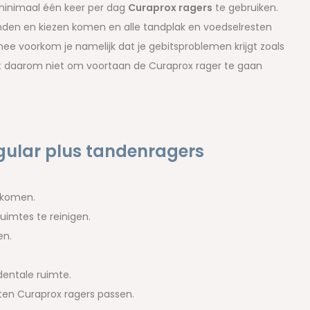
 minimaal één keer per dag
Curaprox ragers
te gebruiken.
nden en kiezen komen en alle tandplak en voedselresten
ee voorkom je namelijk dat je gebitsproblemen krijgt zoals
t daarom niet om voortaan de Curaprox rager te gaan
gular plus tandenragers
rkomen.
uimtes te reinigen.
en.
dentale ruimte.
ten Curaprox ragers passen.