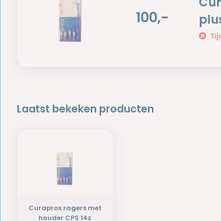
Cur
100,-
plu
Tij
Laatst bekeken producten
Curaprox ragers met
houder CPS 14z