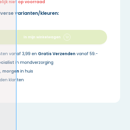
elijk niet op voorraad
iverse varianten/kleuren:
In mijn winkelwagen
sten vanaf 3,99 en
Gratis Verzenden
vanaf 59.-
cialist
in mondverzorging
d,
morgen
in huis
den klanten