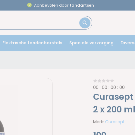
Aanbevolen door
tandartsen
Elektrische tandenborstels
Speciale verzorging
Divers
0
0
:
0
0
:
0
0
:
0
0
Curasept
2 x 200 m
Merk:
Curasept