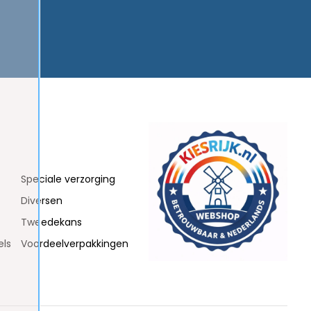
Speciale verzorging
Diversen
Tweedekans
els
Voordeelverpakkingen