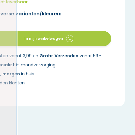
ct leverbaar
iverse varianten/kleuren:
In mijn winkelwagen
sten vanaf 3,99 en
Gratis Verzenden
vanaf 59.-
cialist
in mondverzorging
d,
morgen
in huis
den klanten