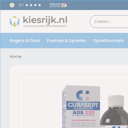
9.1
Ragers & Floss
Poetsen & Spoelen
Opzetborstels
Home