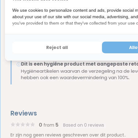
Sodium Citrate, C.I.4290.
We use cookies to personalize content and ads, provide social m
Inhoud van de verpakking:
about your use of our site with our social media, advertising, an
you've provided to them or that they've collected from your use of
1 x Curasept ADS 220 Mondspoelmiddel - 0,20% Chloo
Merk:
Curasept
Reject all
All
Let op
Dit is een hygiëne product met aangepaste r
ⓘ
Hygiëneartikelen waarvan de verzegeling na de lev
hebben ook een waardevermindering van 100%.
Reviews
0
5
from
Based on 0 reviews
Er zijn nog geen reviews geschreven over dit product..