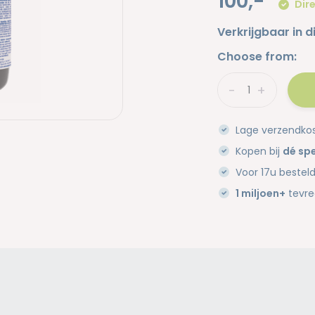
100,-
Dire
Verkrijgbaar in d
Choose from:
-
+
Lage verzendko
Kopen bij
dé spe
Voor 17u bestel
1 miljoen+
tevre