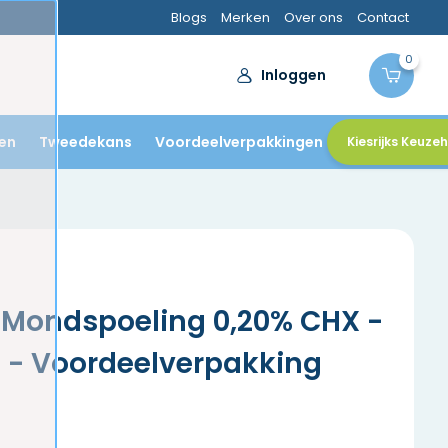
Blogs
Merken
Over ons
Contact
0
Inloggen
en
Tweedekans
Voordeelverpakkingen
Kiesrijks Keuze
 Mondspoeling 0,20% CHX -
l - Voordeelverpakking