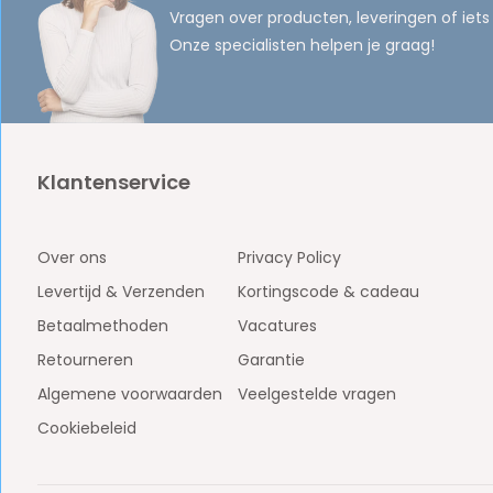
Vragen over producten, leveringen of iets
Onze specialisten helpen je graag!
Klantenservice
Over ons
Privacy Policy
Levertijd & Verzenden
Kortingscode & cadeau
Betaalmethoden
Vacatures
Retourneren
Garantie
Algemene voorwaarden
Veelgestelde vragen
Cookiebeleid