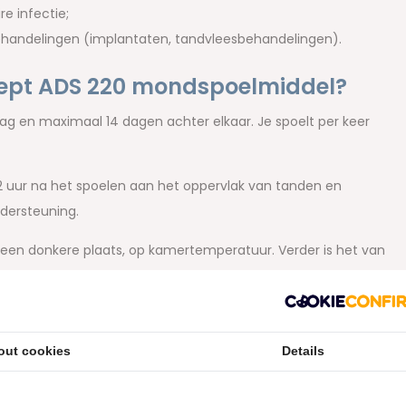
 infectie;
ehandelingen (implantaten, tandvleesbehandelingen).
sept ADS 220 mondspoelmiddel?
ag en maximaal 14 dagen achter elkaar. Je spoelt per keer
uur na het spoelen aan het oppervlak van tanden en
ndersteuning.
 een donkere plaats, op kamertemperatuur. Verder is het van
den.
t mondspoelmiddel?
out cookies
Details
nde ingrediënten: Aqua, Xylitol, Propylene Glycol, Peg-40
gluconate, Aroma, Poloxamer 407, Sodium Metabisulfite,