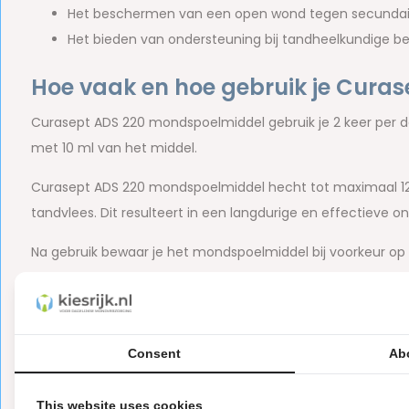
Het beschermen van een open wond tegen secundaire
Het bieden van ondersteuning bij tandheelkundige b
Hoe vaak en hoe gebruik je Cura
Curasept ADS 220 mondspoelmiddel gebruik je 2 keer per d
met 10 ml van het middel.
Curasept ADS 220 mondspoelmiddel hecht tot maximaal 12 
tandvlees. Dit resulteert in een langdurige en effectieve o
Na gebruik bewaar je het mondspoelmiddel bij voorkeur op
groot belang het middel buiten bereik van kinderen te hou
Wat zijn de ingrediënten van he
Consent
Ab
Het Curasept ADS 220 mondspoelmiddel bestaat uit de volge
Hydrogenatged Castor Oil, Ascorbic Acid, Chlorhexidine Di
This website uses cookies