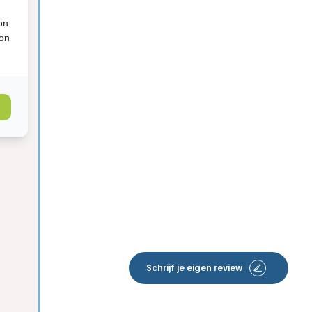
on
ion
Schrijf je eigen review