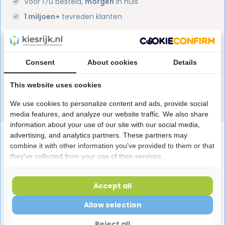
Voor 17u besteld,
morgen
in huis
1 miljoen+
tevreden klanten
Heb je een vraag over dit product?
Consent
About cookies
Details
Onze specialisten helpen je graag! Spreek ons aan
in de chat of stuur een e-mail.
This website uses cookies
Stuur e-mail
We use cookies to personalize content and ads, provide social
media features, and analyze our website traffic. We also share
information about your use of our site with our social media,
advertising, and analytics partners. These partners may
Productomschrijving
combine it with other information you've provided to them or that
they've collected from your use of their services.
Reviews
Accept all
Laatst bekeken producten
Allow selection
Reject all