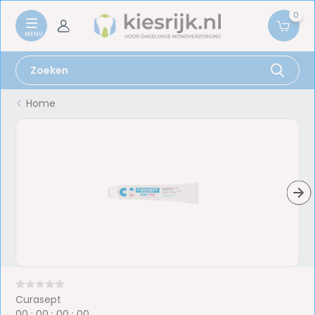
0
Home
Curasept
0
0
:
0
0
:
0
0
:
0
0