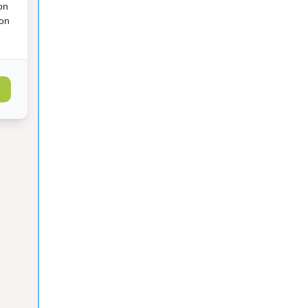
on
ion