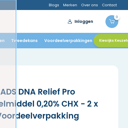
Blogs
Merken
Over ons
Contact
0
Inloggen
en
Tweedekans
Voordeelverpakkingen
Kiesrijks Keuze
ADS DNA Relief Pro
lmiddel 0,20% CHX - 2 x
Voordeelverpakking