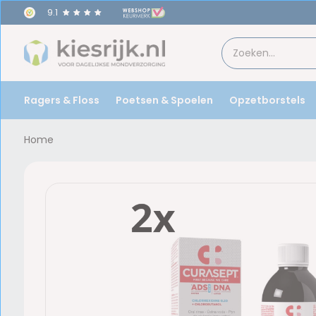
9.1
n huis!
Ragers & Floss
Poetsen & Spoelen
Opzetborstels
Home