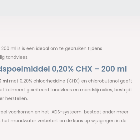
00 ml is is een ideaal om te gebruiken tijdens
ig tandvlees.
dspoelmiddel 0,20% CHX – 200 ml
0 ml
met 0,20% chloorhexidine (CHX) en chlorobutanol geeft
 kalmeert geïrriteerd tandvlees en mondslijmvlies, bestrijdt
r herstellen.
g gevoel voorkomen en het ADS-systeem bestaat onder meer
an het mondwater verbetert en de kans op wijzigingen in de