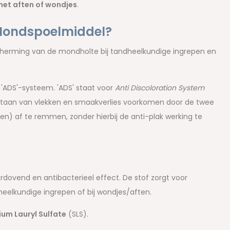
met aften of wondjes
.
 Mondspoelmiddel?
scherming van de mondholte bij tandheelkundige ingrepen en
'ADS'-systeem. 'ADS' staat voor
Anti Discoloration System
ontstaan van vlekken en smaakverlies voorkomen door de twee
en) af te remmen, zonder hierbij de anti-plak werking te
erdovend en antibacterieel effect. De stof zorgt voor
andheelkundige ingrepen of bij wondjes/aften.
ium Lauryl Sulfate
(SLS).