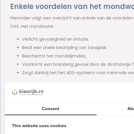
Enkele voordelen van het mondwat
Hieronder volgt een overzicht van enkele van de voordele
CHX. Het mondwater
Verlicht gevoeligheid en irritatie.
Biedt een snelle bestrijding van tandplak;
Beschermt het mondslijmvlies;
Voorkomt een branderig gevoel door de alcoholvrije 
Zorgt dankzij het het ADS-systeem voor minimale ve
Voor wie is Curasept ADS DNA Reli
Mensen die herstellen van tandheelkundige behandeli
Mensen die nazorg nodig hebben na het plaatsen va
Consent
Ab
Mensen met geïrriteerd, beschadigd of gevoelig tand
Mensen die intensieve mondverzorging nodig hebben 
This website uses cookies
Mensen met
aften en wondjes.