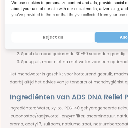
We use cookies to personalize content and ads, provide social m
about your use of our site with our social media, advertising, an
Hoe gebruik je Curasept ADS DNA
you've provided to them or that they've collected from your use of
Het Curasept ADS Relief Pro Mondspoelmiddel kun je het bes
avonds. Volg onderstaande stappen en je doet dit op de jui
Reject all
All
Meet 10 tot 15 ml mondspoelmiddel af per gebruik.
Spoel de mond gedurende 30-60 seconden grondig.
Spuug uit, maar niet na met water voor een optimaal
Het mondwater is geschikt voor kortdurend gebruik, maxima
daarbij altijd het advies van je tandarts of mondhygiënist o
Ingrediënten van ADS DNA Relief
Ingrediënten: Water, xylitol, PEG-40 gehydrogeneerde ricin
leuconostoc/radijswortel-enzymfilter, ascorbinezuur, natri
aroma, acetyl 7, sulfaam, natriumcitraat, natriumbenzoaat,