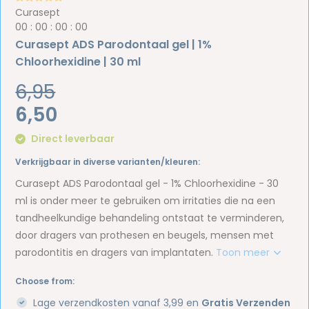
Curasept
0
0
:
0
0
:
0
0
:
0
0
Curasept ADS Parodontaal gel | 1%
Chloorhexidine | 30 ml
6,95
6,50
Direct leverbaar
Verkrijgbaar in diverse varianten/kleuren:
Curasept ADS Parodontaal gel - 1% Chloorhexidine - 30
ml is onder meer te gebruiken om irritaties die na een
tandheelkundige behandeling ontstaat te verminderen,
door dragers van prothesen en beugels, mensen met
parodontitis en dragers van implantaten.
Toon meer
Choose from:
Lage verzendkosten vanaf 3,99 en
Gratis Verzenden