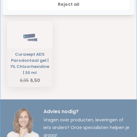
Reject all
Laatst bekeken producten
Curasept ADS
Parodontaal gel |
1% Chloorhexidine
| 30 ml
6,95
6,50
Advies nodig?
Vragen over producten, leveringen of
iets anders? Onze specialisten helpen je
graag!