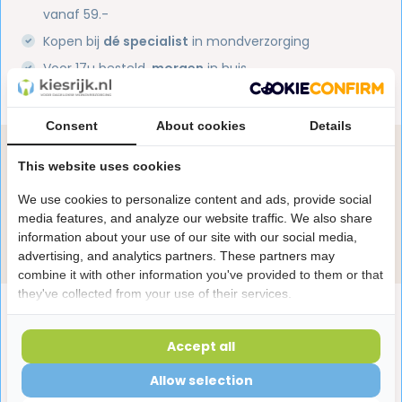
vanaf 59.-
Kopen bij
dé specialist
in mondverzorging
Voor 17u besteld,
morgen
in huis
1 miljoen+
tevreden klanten
Consent
About cookies
Details
Heb je een vraag over dit product?
This website uses cookies
Onze specialisten helpen je graag! Spreek ons aan
We use cookies to personalize content and ads, provide social
in de chat of stuur een e-mail.
media features, and analyze our website traffic. We also share
information about your use of our site with our social media,
Stuur e-mail
advertising, and analytics partners. These partners may
combine it with other information you've provided to them or that
they've collected from your use of their services.
Productomschrijving
Accept all
Reviews
Allow selection