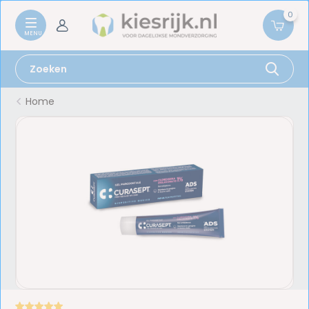
0
Home