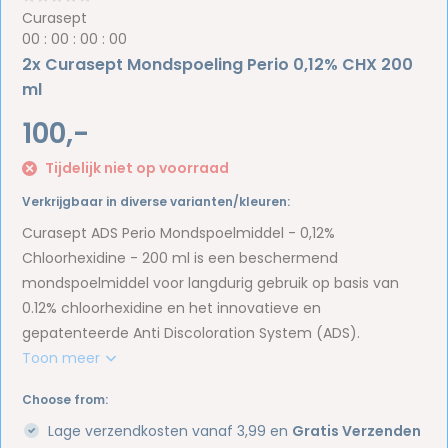
Curasept
0
0
:
0
0
:
0
0
:
0
0
2x Curasept Mondspoeling Perio 0,12% CHX 200
ml
100,-
Tijdelijk niet op voorraad
Verkrijgbaar in diverse varianten/kleuren:
Curasept ADS Perio Mondspoelmiddel - 0,12%
Chloorhexidine - 200 ml is een beschermend
mondspoelmiddel voor langdurig gebruik op basis van
0.12% chloorhexidine en het innovatieve en
gepatenteerde Anti Discoloration System (ADS).
Toon meer
Choose from:
Lage verzendkosten vanaf 3,99 en
Gratis Verzenden