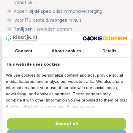
vanaf 59.-
Kopen bij
dé specialist
in mondverzorging
Voor 17u besteld,
morgen
in huis
1 miljoen+
tevreden klanten
Heb je een vraag over dit product?
Consent
About cookies
Details
Onze specialisten helpen je graag! Spreek ons aan
in de chat of stuur een e-mail.
This website uses cookies
We use cookies to personalize content and ads, provide social
Stuur e-mail
media features, and analyze our website traffic. We also share
information about your use of our site with our social media,
advertising, and analytics partners. These partners may
Productomschrijving
combine it with other information you've provided to them or that
they've collected from your use of their services.
Reviews
Accept all