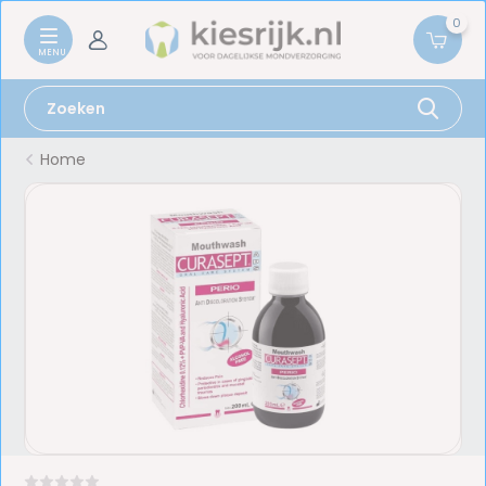
0
Home