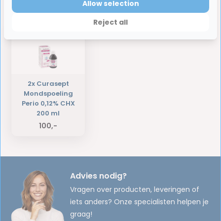
Allow selection
Laatst bekeken producten
Reject all
2x Curasept
Mondspoeling
Perio 0,12% CHX
200 ml
100,-
Advies nodig?
Vragen over producten, leveringen of
iets anders? Onze specialisten helpen je
graag!