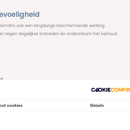
evoeligheid
iosmalto ook een langdurige beschermende werking.
en tegen dagelijkse invloeden en ondersteunt het behoud
ne
out cookies
Details
n gebruikt als onderdeel van een complete
bineer je de tandpasta met een geschikt
mondwater
en
stokers
.