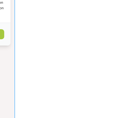
on
ion