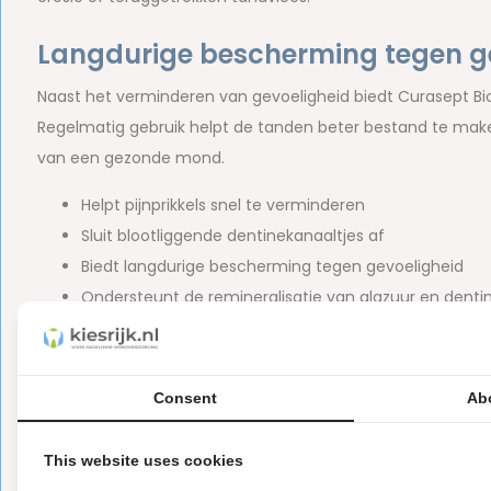
Langdurige bescherming tegen g
Naast het verminderen van gevoeligheid biedt Curasept B
Regelmatig gebruik helpt de tanden beter bestand te mak
van een gezonde mond.
Helpt pijnprikkels snel te verminderen
Sluit blootliggende dentinekanaaltjes af
Biedt langdurige bescherming tegen gevoeligheid
Ondersteunt de remineralisatie van glazuur en denti
Helpt tanden sterker en beter beschermd te houden
Voor dagelijks gebruik
Consent
Ab
Curasept Biosmalto Gevoelige Tanden kan dagelijks worde
mondverzorgingsroutine. Voor een optimaal resultaat com
This website uses cookies
dagelijkse reiniging tussen de tanden met
ragers
of
tanden