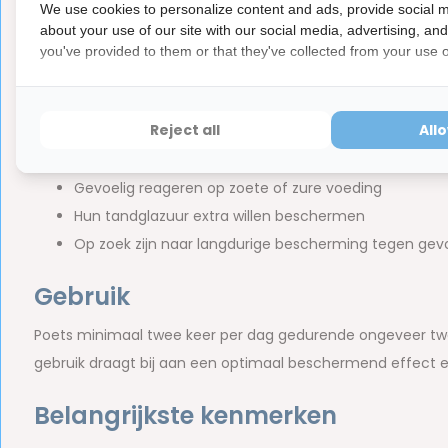
We use cookies to personalize content and ads, provide social m
about your use of our site with our social media, advertising, an
Voor wie is Curasept Biosmalto G
you've provided to them or that they've collected from your use of
Deze tandpasta is geschikt voor volwassenen en jongeren d
Reject all
All
Last hebben van gevoelige tanden
Pijn ervaren bij warme of koude dranken
Gevoelig reageren op zoete of zure voeding
Hun tandglazuur extra willen beschermen
Op zoek zijn naar langdurige bescherming tegen gevo
Gebruik
Poets minimaal twee keer per dag gedurende ongeveer tw
gebruik draagt bij aan een optimaal beschermend effect e
Belangrijkste kenmerken