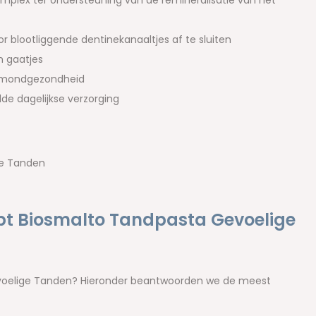
omplex ter ondersteuning van de remineralisatie van het
 blootliggende dentinekanaaltjes af te sluiten
n gaatjes
e mondgezondheid
de dagelijkse verzorging
ge Tanden
pt Biosmalto Tandpasta Gevoelige
voelige Tanden? Hieronder beantwoorden we de meest