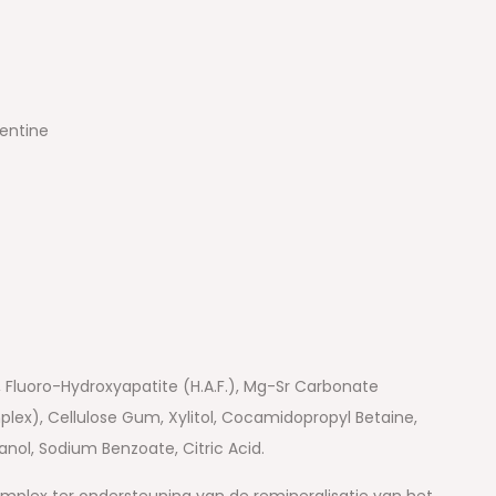
entine
e, Fluoro-Hydroxyapatite (H.A.F.), Mg-Sr Carbonate
ex), Cellulose Gum, Xylitol, Cocamidopropyl Betaine,
l, Sodium Benzoate, Citric Acid.