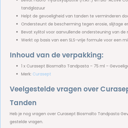
Bevat Fluoro-Hydroxyapatite (H.A.F.) en Bio-Active C
tandglazuur
Helpt de gevoeligheid van tanden te verminderen door
Ondersteunt de bescherming tegen erosie, slijtage e
Bevat xylitol voor aanvullende ondersteuning van d
Werkt op basis van een SLS-vrije formule voor een mil
Inhoud van de verpakking:
1 x Curasept Biosmalto Tandpasta – 75 ml – Gevoeli
Merk:
Curasept
Veelgestelde vragen over Curase
Tanden
Heb je nog vragen over Curasept Biosmalto Tandpasta Ge
gestelde vragen.