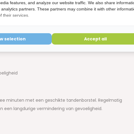
edia features, and analyze our website traffic. We also share informati
d analytics partners. These partners may combine it with other informat
evoelige Tanden geschikt?
 their services.
ie:
ow selection
Accept all
eligheid
ee minuten met een geschikte tandenborstel. Regelmatig
n een langdurige vermindering van gevoeligheid.