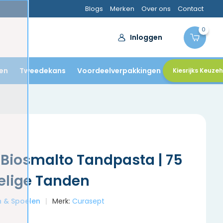
Blogs
Merken
Over ons
Contact
0
Inloggen
en
Tweedekans
Voordeelverpakkingen
Kiesrijks Keuze
Biosmalto Tandpasta | 75
elige Tanden
en & Spoelen
Merk:
Curasept