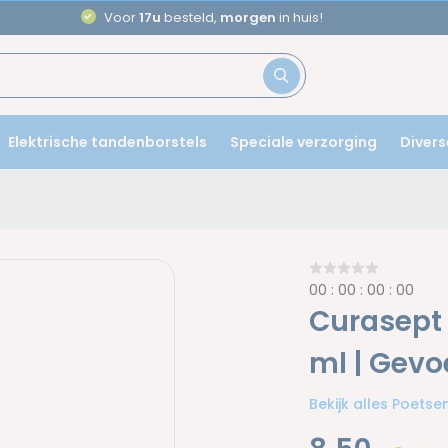
Aanbevolen door
tandartsen
Elektrische tandenborstels
Speciale verzorging
Divers
0
0
:
0
0
:
0
0
:
0
0
Curasept 
ml | Gevo
Bekijk alles Poets