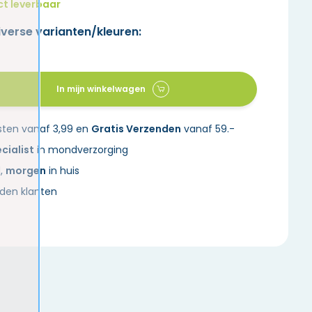
ct leverbaar
iverse varianten/kleuren:
In mijn winkelwagen
sten vanaf 3,99 en
Gratis Verzenden
vanaf 59.-
cialist
in mondverzorging
d,
morgen
in huis
den klanten