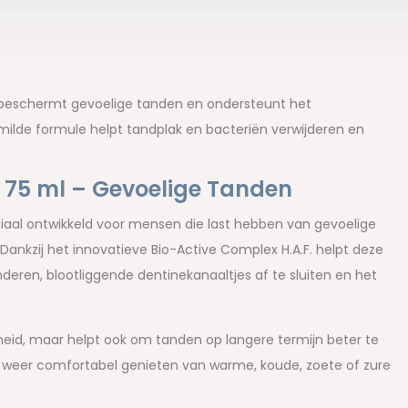
beschermt gevoelige tanden en ondersteunt het
ilde formule helpt tandplak en bacteriën verwijderen en
75 ml – Gevoelige Tanden
aal ontwikkeld voor mensen die last hebben van gevoelige
nkzij het innovatieve Bio-Active Complex H.A.F. helpt deze
nderen, blootliggende dentinekanaaltjes af te sluiten en het
igheid, maar helpt ook om tanden op langere termijn beter te
 weer comfortabel genieten van warme, koude, zoete of zure