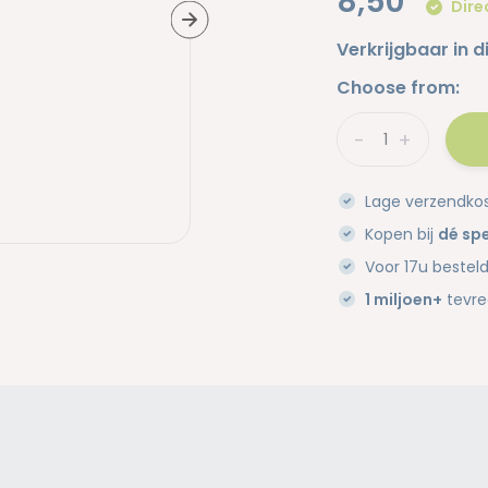
8,50
Dire
Verkrijgbaar in d
Choose from:
-
+
Lage verzendko
Kopen bij
dé spe
Voor 17u bestel
1 miljoen+
tevre