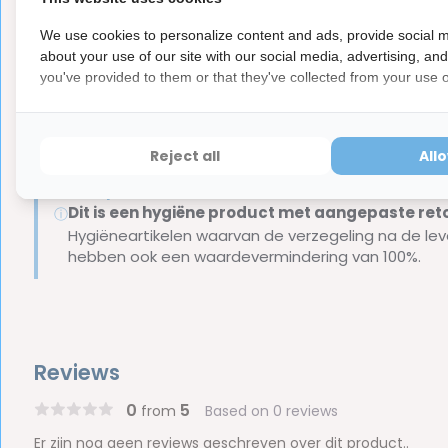
achter elkaar te gebruiken.
We use cookies to personalize content and ads, provide social m
Inhoud van de verpakking:
about your use of our site with our social media, advertising, an
you've provided to them or that they've collected from your use of
1 x Curasept ADS Parodontaal gel - 1% Chloorhexidine 
Merk:
Curasept
Reject all
All
Let op
Dit is een hygiëne product met aangepaste r
ⓘ
Hygiëneartikelen waarvan de verzegeling na de lev
hebben ook een waardevermindering van 100%.
Reviews
0
5
from
Based on 0 reviews
Er zijn nog geen reviews geschreven over dit product..