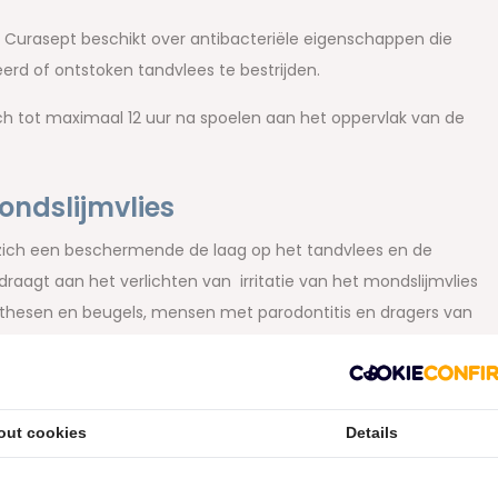
n Curasept beschikt over antibacteriële eigenschappen die
eerd of ontstoken tandvlees te bestrijden.
ch tot maximaal 12 uur na spoelen aan het oppervlak van de
mondslijmvlies
zich een beschermende de laag op het tandvlees en de
aagt aan het verlichten van irritatie van het mondslijmvlies
rothesen en beugels, mensen met parodontitis en dragers van
f te gebruiken
out cookies
Details
gebruiken bij de behandeling van tandvleesproblemen als
ij echter wel op de gel niet langer dan 10 tot 14 dagen