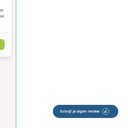
on
ion
Schrijf je eigen review