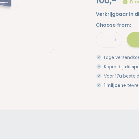
100,-
Dire
Verkrijgbaar in d
Choose from:
-
+
Lage verzendko
Kopen bij
dé spe
Voor 17u bestel
1 miljoen+
tevre