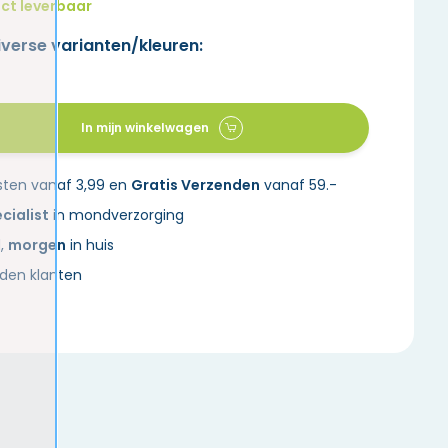
ct leverbaar
iverse varianten/kleuren:
In mijn winkelwagen
sten vanaf 3,99 en
Gratis Verzenden
vanaf 59.-
cialist
in mondverzorging
d,
morgen
in huis
den klanten