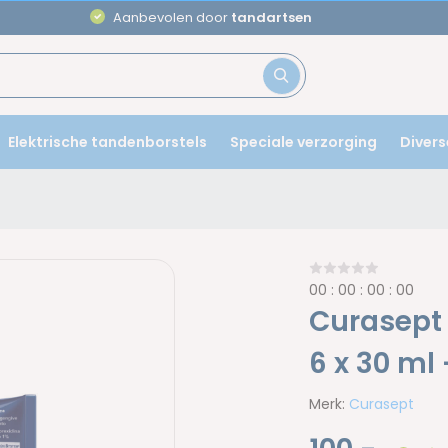
Aanbevolen door
tandartsen
Elektrische tandenborstels
Speciale verzorging
Divers
0
0
:
0
0
:
0
0
:
0
0
Curasept 
6 x 30 ml
Merk:
Curasept