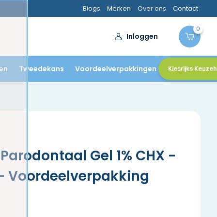
Blogs
Merken
Over ons
Contact
0
Inloggen
en
Tweedekans
Voordeelverpakkingen
Kiesrijks Keuze
Parodontaal Gel 1% CHX -
 - Voordeelverpakking