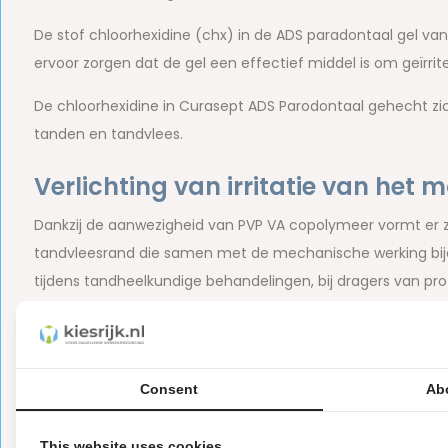
De stof chloorhexidine (chx) in de ADS paradontaal gel va
ervoor zorgen dat de gel een effectief middel is om geïrrit
De chloorhexidine in Curasept ADS Parodontaal gehecht zi
tanden en tandvlees.
Verlichting van irritatie van het 
Dankzij de aanwezigheid van PVP VA copolymeer vormt er 
tandvleesrand die samen met de mechanische werking bijdr
tijdens tandheelkundige behandelingen, bij dragers van p
implantaten.
Maximaal 10 tot 14 dagen intensie
Consent
Ab
Curasept ADS parodontaal gel is geschikt om intensief te 
parodontitis en onder prothesen, bij implantaten.
Let daarb
This website uses cookies