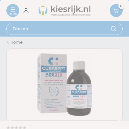
0
Home