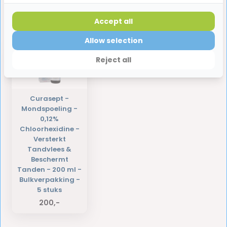
Accept all
Laatst bekeken producten
Allow selection
Reject all
Curasept -
Mondspoeling -
0,12%
Chloorhexidine -
Versterkt
Tandvlees &
Beschermt
Tanden - 200 ml -
Bulkverpakking -
5 stuks
200,-