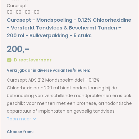
Curasept
0
0
:
0
0
:
0
0
:
0
0
Curasept - Mondspoeling - 0,12% Chloorhexidine
- Versterkt Tandvlees & Beschermt Tanden -
200 ml - Bulkverpakking - 5 stuks
200,-
Direct leverbaar
Verkrijgbaar in diverse varianten/kleuren:
Curasept ADS 212 Mondspoelmiddel - 0,12%
Chloorhexidine - 200 ml biedt ondersteuning bij de
behandeling van verschillende mondproblemen en is ook
geschikt voor mensen met een prothese, orthodontische
apparatuur of implantaten en gevoelig tandvlees.
Toon meer
Choose from: