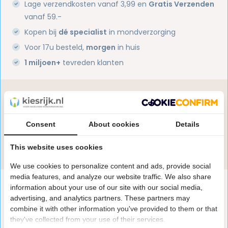
Lage verzendkosten vanaf 3,99 en
Gratis Verzenden
vanaf 59.-
Kopen bij
dé specialist
in mondverzorging
Voor 17u besteld,
morgen
in huis
1 miljoen+
tevreden klanten
Heb je een vraag over dit product?
Onze specialisten helpen je graag! Spreek ons aan
in de chat of stuur een e-mail.
Consent
About cookies
Details
Stuur e-mail
This website uses cookies
We use cookies to personalize content and ads, provide social
media features, and analyze our website traffic. We also share
Productomschrijving
information about your use of our site with our social media,
advertising, and analytics partners. These partners may
combine it with other information you've provided to them or that
Reviews
they've collected from your use of their services.