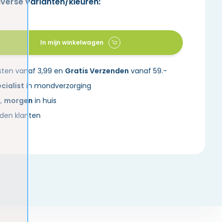
iverse varianten/kleuren:
In mijn winkelwagen
sten vanaf 3,99 en
Gratis Verzenden
vanaf 59.-
cialist
in mondverzorging
d,
morgen
in huis
den klanten