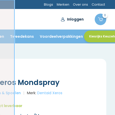
Blogs
Merken
Over ons
Contact
0
Inloggen
en
Tweedekans
Voordeelverpakkingen
Kiesrijks Keuze
Xeros Mondspray
en & Spoelen
Merk:
Dentaid Xeros
ct leverbaar