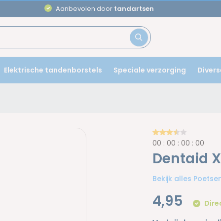
Aanbevolen door
tandartsen
Elektrische tandenborstels
Speciale verzorging
Divers
0
0
:
0
0
:
0
0
:
0
0
Dentaid 
Bekijk alles Poets
4,95
Dire