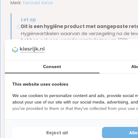
Merk:
Dentaid Xeros
Let op
Dit is een hygiëne product met aangepaste r
ⓘ
Hygiëneartikelen waarvan de verzegeling na de lev
hebben ook een waardevermindering van 100%.
Consent
Ab
Reviews
This website uses cookies
3.8
5
from
Based on 4 reviews
We use cookies to personalize content and ads, provide social m
about your use of our site with our social media, advertising, an
4
from 5
Ideaal tegen een droge mond tijdens 
you've provided to them or that they've collected from your use of
Reject all
All
4
from 5
Goed voor de droge mond. Alleen iet