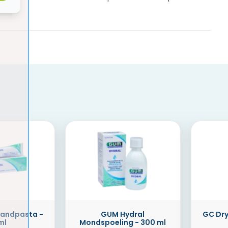
Tandpasta -
GUM Hydral
GC Dry
ml
Mondspoeling - 300 ml