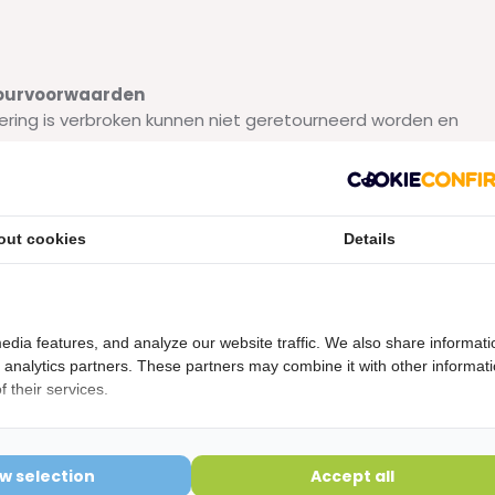
etourvoorwaarden
ering is verbroken kunnen niet geretourneerd worden en
out cookies
Details
edia features, and analyze our website traffic. We also share informati
d analytics partners. These partners may combine it with other informat
de dlaap, ook bij gebruik van medicijnen.
 their services.
ow selection
Accept all
s te veel citroensmaak