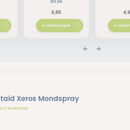
50 ml
6,85
4,
In winkelwagen
In wink
taid Xeros Mondspray
ect leverbaar