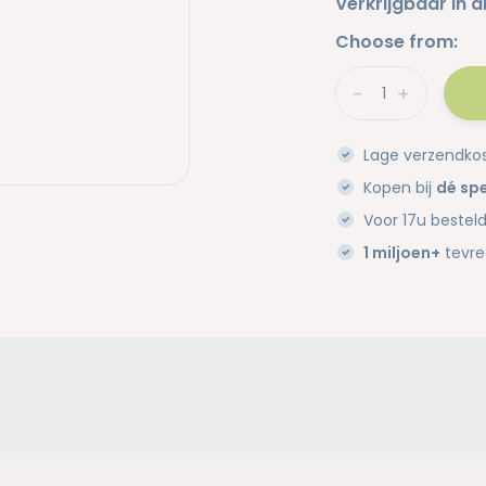
Verkrijgbaar in d
Choose from:
-
+
Lage verzendko
Kopen bij
dé spe
Voor 17u bestel
1 miljoen+
tevre