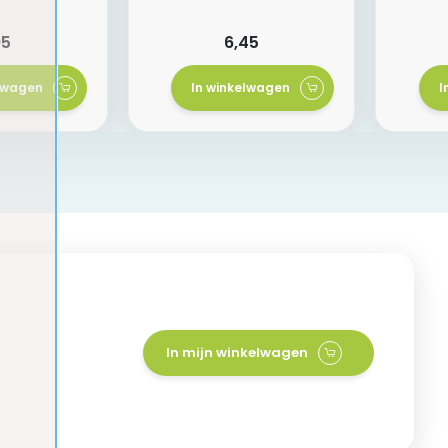
95
6,45
elwagen
In winkelwagen
I
In mijn winkelwagen