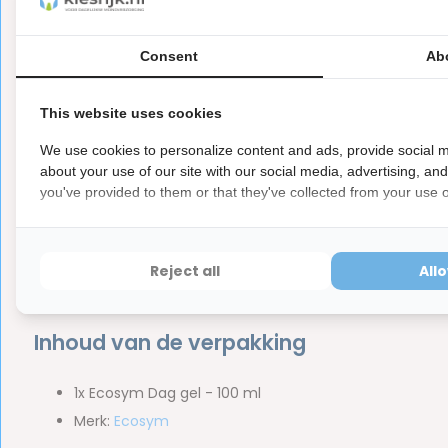
Consent
Ab
Bij een uitneembare beugel, een gebitsprothese of een spor
reinigen. De reden hiervoor is simpel: gewone tandpasta h
This website uses cookies
oppervlakten veroorzaakt. Als dat gebeurt, kunnen vuil en 
We use cookies to personalize content and ads, provide social m
prothese met alle gevolgen van dien. Dat wil je voorkome
about your use of our site with our social media, advertising, an
Ecosym Dag gel kun je iedere dag gebruiken voor een gez
you've provided to them or that they've collected from your use of
reiniging en geeft je een fris gevoel. Wacht niet langer e
schoonmaken van jouw kunstgebit, uitneembare beugel of s
Reject all
All
Inhoud van de verpakking
1x Ecosym Dag gel - 100 ml
Merk:
Ecosym