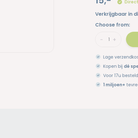
15,-
Direct
Verkrijgbaar in d
Choose from:
-
+
Lage verzendko
Kopen bij
dé spe
Voor 17u bestel
1 miljoen+
tevre