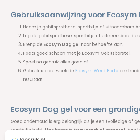
Gebruiksaanwijzing voor Ecosym 
Neem je gebitsprothese, sportbitje of uitneembare b
Leg de gebitsprothese, sportbitje of uitneembare beug
Breng de
Ecosym Dag gel
naar behoefte aan.
Poets goed schoon met je Ecosym Gebitsborstel.
Spoel na gebruik alles goed af.
Gebruik iedere week de
Ecosym Week Forte
om hardne
resultaat.
Ecosym Dag gel voor een grondige
Goed onderhoud is erg belangrijk als je een (volledige of 
sportbitje hebt.
Hoe beter je jouw product verzorgt
, hoe 
gebitsproblemen hebt. Daar zit tenslotte niemand op te w