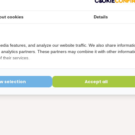
out cookies
Details
tbitje kun je geen reguliere tandpasta gebruiken voor het
eeft een schurende werking, waardoor het krasje en ruwe
bacteriën zich makkelijker hechten op jouw beugel of
edia features, and analyze our website traffic. We also share informati
n. Daar komt
Ecosym Dagbehandeing gel
bij kijken. Deze
d analytics partners. These partners may combine it with other informat
onde mondverzorging. De Ecosym gel zorgt voor een grondige
 their services.
n start vandaag nog met Ecosym Dag gel voor het
portbitje.
ow selection
Accept all