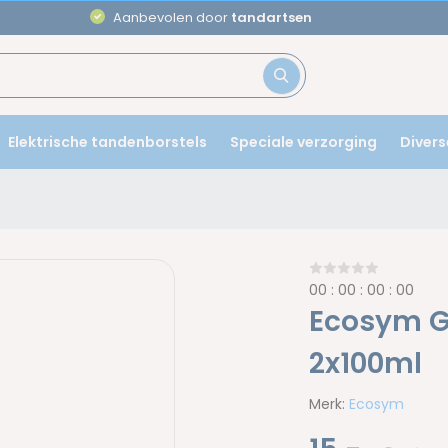
Aanbevolen door
tandartsen
Elektrische tandenborstels
Speciale verzorging
Divers
0
0
:
0
0
:
0
0
:
0
0
Ecosym G
2x100ml
Merk:
Ecosym