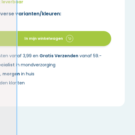
 leverbaar
iverse varianten/kleuren:
In mijn winkelwagen
sten vanaf 3,99 en
Gratis Verzenden
vanaf 59.-
cialist
in mondverzorging
d,
morgen
in huis
den klanten