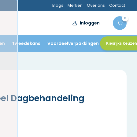
Blogs
Merken
Over ons
Contact
0
Inloggen
en
Tweedekans
Voordeelverpakkingen
Kiesrijks Keuze
el Dagbehandeling