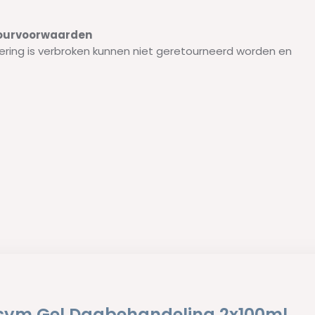
etourvoorwaarden
ering is verbroken kunnen niet geretourneerd worden en
sym Gel Dagbehandeling 2x100ml