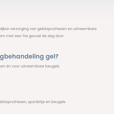
gelijkse verzorging van gebitsprothesen en uitneembare
om met een fris gevoel de dag door.
agbehandeling gel?
esen én voor uitneembare beugels.
 gebitsprothesen, sportbitje en beugels.