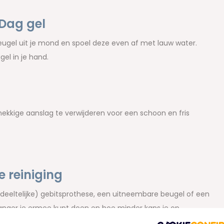
Dag gel
eugel uit je mond en spoel deze even af met lauw water.
el in je hand.
kkige aanslag te verwijderen voor een schoon en fris
 reiniging
gedeeltelijke) gebitsprothese, een uitneembare beugel of een
langer je ermee kunt doen en hoe minder kans je op
achten.