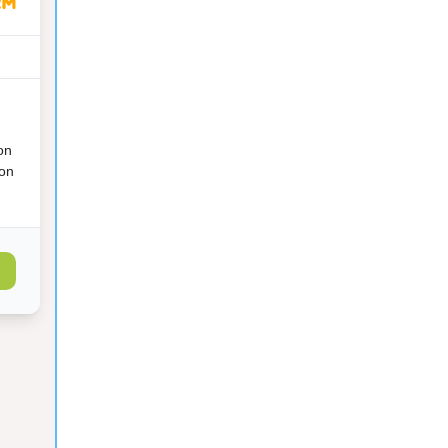
on
ion