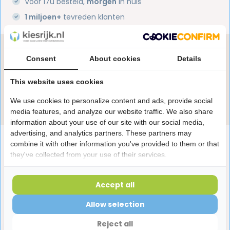
Voor 17u besteld,
morgen
in huis
1 miljoen+
tevreden klanten
Heb je een vraag over dit product?
Consent
About cookies
Details
Onze specialisten helpen je graag! Spreek ons aan
in de chat of stuur een e-mail.
This website uses cookies
Stuur e-mail
We use cookies to personalize content and ads, provide social
media features, and analyze our website traffic. We also share
information about your use of our site with our social media,
advertising, and analytics partners. These partners may
Productomschrijving
combine it with other information you've provided to them or that
they've collected from your use of their services.
Reviews
Accept all
Allow selection
Laatst bekeken producten
Reject all