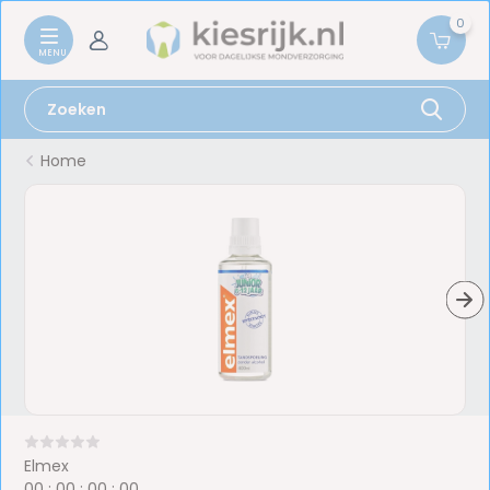
0
Home
Elmex
0
0
:
0
0
:
0
0
:
0
0