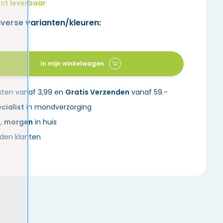
ct leverbaar
iverse varianten/kleuren:
In mijn winkelwagen
sten vanaf 3,99 en
Gratis Verzenden
vanaf 59.-
cialist
in mondverzorging
d,
morgen
in huis
den klanten