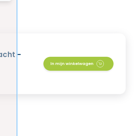
acht -
In mijn winkelwagen