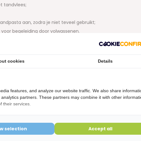
t tandvlees;
ndpasta aan, zodra je niet teveel gebruikt;
voor begeleiding door volwassenen.
ar neem ook eens een kijkje bij de
elektrische tandenborstel
out cookies
Details
etourvoorwaarden
ering is verbroken kunnen niet geretourneerd worden en
edia features, and analyze our website traffic. We also share informati
d analytics partners. These partners may combine it with other informat
 their services.
ow selection
Accept all