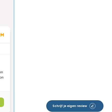
on
ion
Schrijf je eigen review