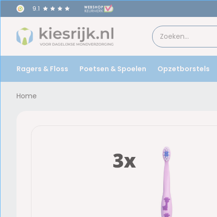
9.1
Ragers & Floss
Poetsen & Spoelen
Opzetborstels
Home