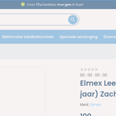
Voor
17u
besteld,
morgen
in huis!
Elektrische tandenborstels
Speciale verzorging
Divers
0
0
:
0
0
:
0
0
:
0
0
Elmex Lee
jaar) Zac
Merk:
Elmex