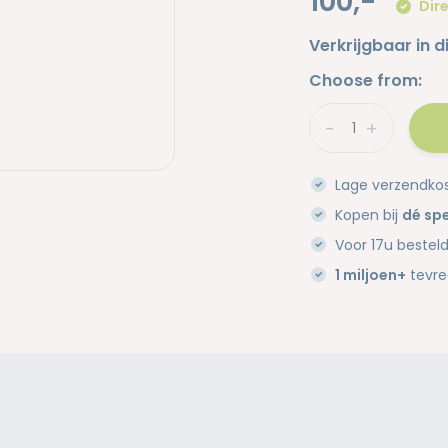
100,-
Dire
Verkrijgbaar in d
Choose from:
-
+
Lage verzendko
Kopen bij
dé spe
Voor 17u bestel
1 miljoen+
tevre