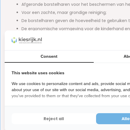
Afgeronde borstelharen voor het beschermen van he
Voor een zachte, maar grondige reiniging;
De borstelharen geven de hoeveelheid te gebruiken ta
De ergonomische vormgeving voor de kinderhand en 
Andere
handtandenborstels voor kinderen
vind je hier, ma
voor kinderen
voor een magische poetservaring.
Consent
Ab
Let op
Dit is een hygiëne product met aangepaste r
ⓘ
This website uses cookies
Hygiëneartikelen waarvan de verzegeling na de lev
We use cookies to personalize content and ads, provide social m
hebben ook een waardevermindering van 100%.
about your use of our site with our social media, advertising, an
you've provided to them or that they've collected from your use of
Reviews
Reject all
All
0
5
from
Based on 0 reviews