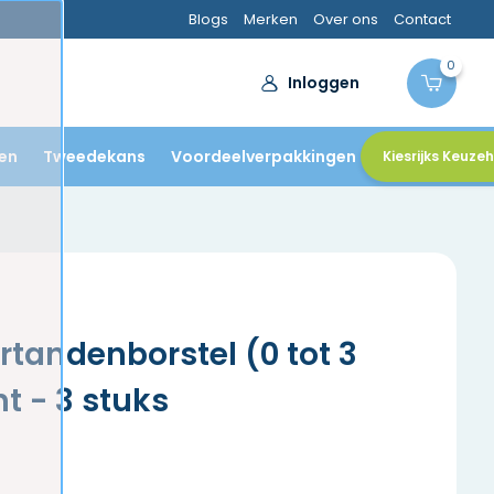
Blogs
Merken
Over ons
Contact
0
Inloggen
en
Tweedekans
Voordeelverpakkingen
Kiesrijks Keuze
rtandenborstel (0 tot 3
ht - 3 stuks