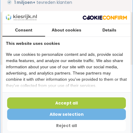
1 miljoen+
tevreden klanten
Heb je een vraag over dit product?
Consent
About cookies
Details
Onze specialisten helpen je graag! Spreek ons aan
in de chat of stuur een e-mail.
This website uses cookies
Stuur e-mail
We use cookies to personalize content and ads, provide social
media features, and analyze our website traffic. We also share
information about your use of our site with our social media,
Productomschrijving
advertising, and analytics partners. These partners may
combine it with other information you've provided to them or that
they've collected from your use of their services.
Reviews
Accept all
Laatst bekeken producten
Allow selection
Reject all