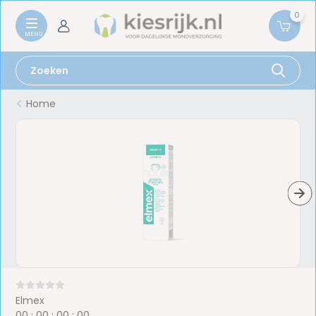
0
Home
Elmex
0
0
:
0
0
:
0
0
:
0
0