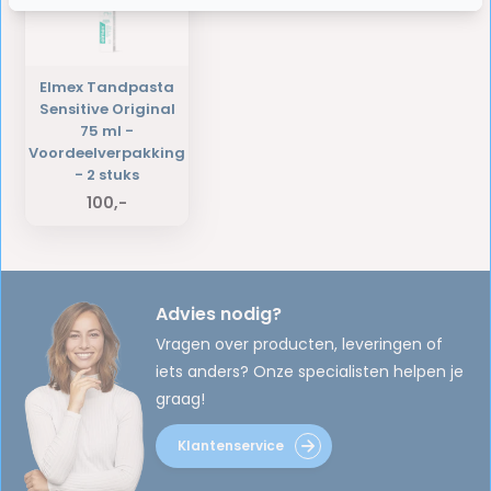
Elmex Tandpasta
Sensitive Original
75 ml -
Voordeelverpakking
- 2 stuks
100,-
Advies nodig?
Vragen over producten, leveringen of
iets anders? Onze specialisten helpen je
graag!
Klantenservice