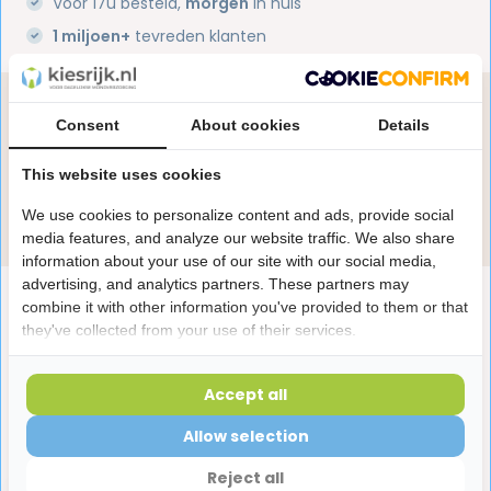
Voor 17u besteld,
morgen
in huis
1 miljoen+
tevreden klanten
Heb je een vraag over dit product?
Consent
About cookies
Details
Onze specialisten helpen je graag! Spreek ons aan
in de chat of stuur een e-mail.
This website uses cookies
Stuur e-mail
We use cookies to personalize content and ads, provide social
media features, and analyze our website traffic. We also share
information about your use of our site with our social media,
advertising, and analytics partners. These partners may
Productomschrijving
combine it with other information you've provided to them or that
they've collected from your use of their services.
Reviews
Accept all
Allow selection
Laatst bekeken producten
Reject all