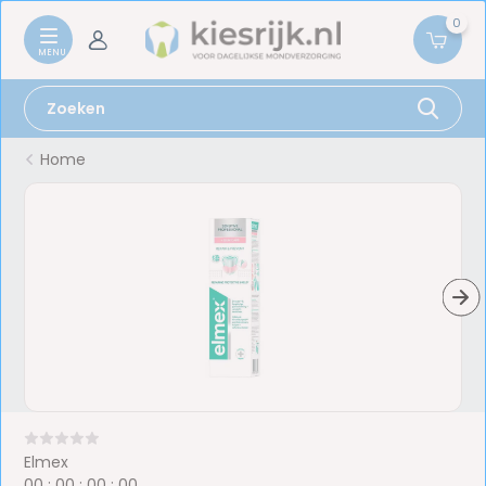
0
Home
Elmex
0
0
:
0
0
:
0
0
:
0
0