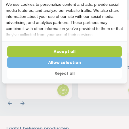
We use cookies to personalize content and ads, provide social
Speciaal aanbevolen voor jou
media features, and analyze our website traffic. We also share
information about your use of our site with our social media,
advertising, and analytics partners. These partners may
combine it with other information you've provided to them or that
they've collected from your use of their services.
Accept all
Elmex Anti-Cariës
Elmex Sensitive
Tandenborstel Medium
Professional
Allow selection
Tandenborstel - Ex
Zacht
Reject all
2,95
2,95
Laatst bekeken producten