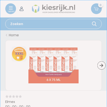
0
Home
Elmex
0
0
:
0
0
:
0
0
:
0
0