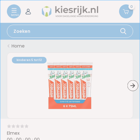
0
Home
kinderen 5 tot 12
Elmex
0
0
:
0
0
:
0
0
:
0
0