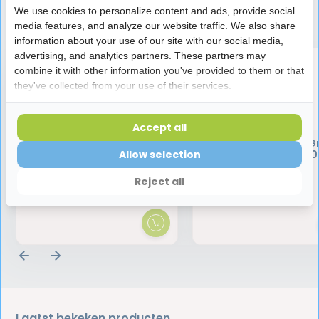
We use cookies to personalize content and ads, provide social
Speciaal aanbevolen voor jou
media features, and analyze our website traffic. We also share
information about your use of our site with our social media,
advertising, and analytics partners. These partners may
combine it with other information you've provided to them or that
they've collected from your use of their services.
Accept all
Elmex Junior (6-12 jaar) - 3
Jordan Tandpasta G
stuks -
Clean Junior 6+ - 50
Allow selection
Kindertandenborstel
Reject all
9,95
3,40
Laatst bekeken producten