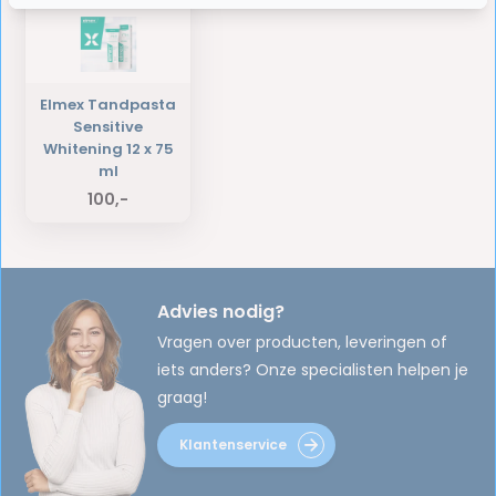
Elmex Tandpasta
Sensitive
Whitening 12 x 75
ml
100,-
Advies nodig?
Vragen over producten, leveringen of
iets anders? Onze specialisten helpen je
graag!
Klantenservice