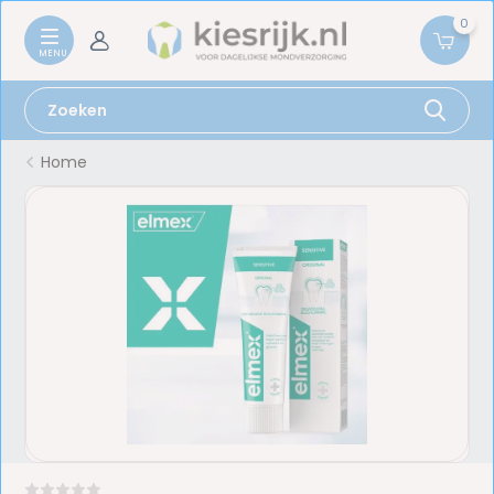
0
Home