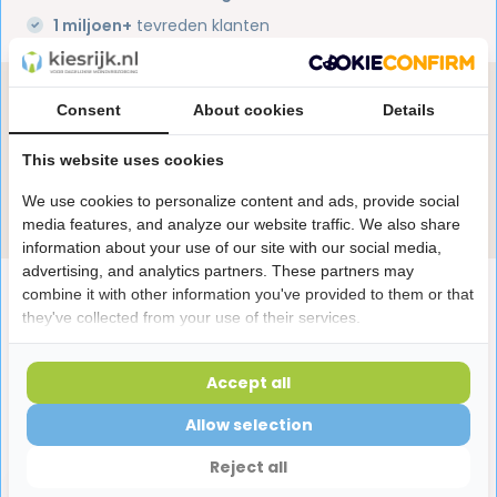
1 miljoen+
tevreden klanten
Heb je een vraag over dit product?
Consent
About cookies
Details
Onze specialisten helpen je graag! Spreek ons aan
in de chat of stuur een e-mail.
This website uses cookies
We use cookies to personalize content and ads, provide social
Stuur e-mail
media features, and analyze our website traffic. We also share
information about your use of our site with our social media,
advertising, and analytics partners. These partners may
Productomschrijving
combine it with other information you've provided to them or that
they've collected from your use of their services.
Reviews
Accept all
Allow selection
Laatst bekeken producten
Reject all