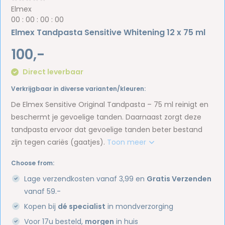
Elmex
0
0
:
0
0
:
0
0
:
0
0
Elmex Tandpasta Sensitive Whitening 12 x 75 ml
100,-
Direct leverbaar
Verkrijgbaar in diverse varianten/kleuren:
De Elmex Sensitive Original Tandpasta – 75 ml reinigt en
beschermt je gevoelige tanden. Daarnaast zorgt deze
tandpasta ervoor dat gevoelige tanden beter bestand
zijn tegen cariës (gaatjes).
Toon meer
Choose from:
Lage verzendkosten vanaf 3,99 en
Gratis Verzenden
vanaf 59.-
Kopen bij
dé specialist
in mondverzorging
Voor 17u besteld,
morgen
in huis