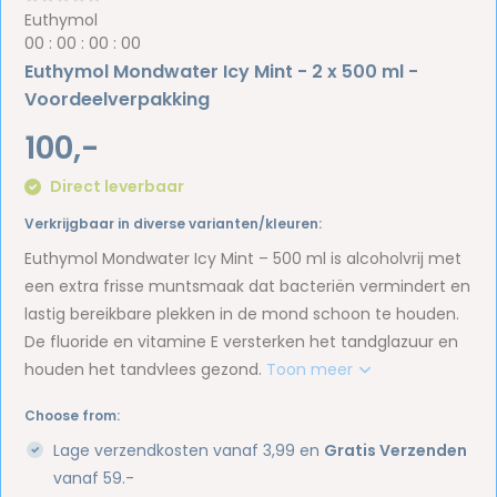
Euthymol
0
0
:
0
0
:
0
0
:
0
0
Euthymol Mondwater Icy Mint - 2 x 500 ml -
Voordeelverpakking
100,-
Direct leverbaar
Verkrijgbaar in diverse varianten/kleuren:
Euthymol Mondwater Icy Mint – 500 ml is alcoholvrij met
een extra frisse muntsmaak dat bacteriën vermindert en
lastig bereikbare plekken in de mond schoon te houden.
De fluoride en vitamine E versterken het tandglazuur en
houden het tandvlees gezond.
Toon meer
Choose from:
Lage verzendkosten vanaf 3,99 en
Gratis Verzenden
vanaf 59.-