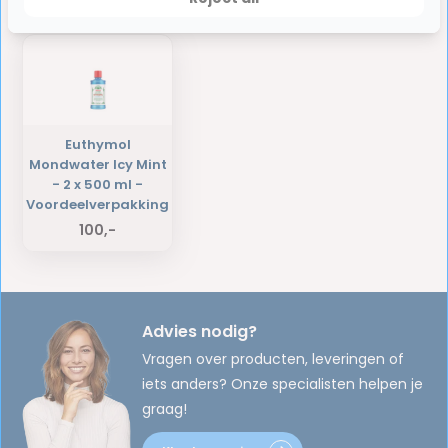
Laatst bekeken producten
Euthymol
Mondwater Icy Mint
- 2 x 500 ml -
Voordeelverpakking
100,-
Advies nodig?
Vragen over producten, leveringen of
iets anders? Onze specialisten helpen je
graag!