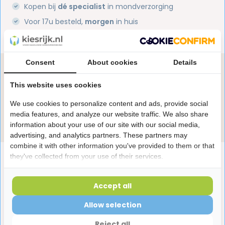
Kopen bij
dé specialist
in mondverzorging
Voor 17u besteld,
morgen
in huis
1 miljoen+
tevreden klanten
Consent
About cookies
Details
Heb je een vraag over dit product?
Onze specialisten helpen je graag! Spreek ons aan
This website uses cookies
in de chat of stuur een e-mail.
We use cookies to personalize content and ads, provide social
media features, and analyze our website traffic. We also share
Stuur e-mail
information about your use of our site with our social media,
advertising, and analytics partners. These partners may
combine it with other information you've provided to them or that
Productomschrijving
they've collected from your use of their services.
Accept all
Reviews
Allow selection
Reject all