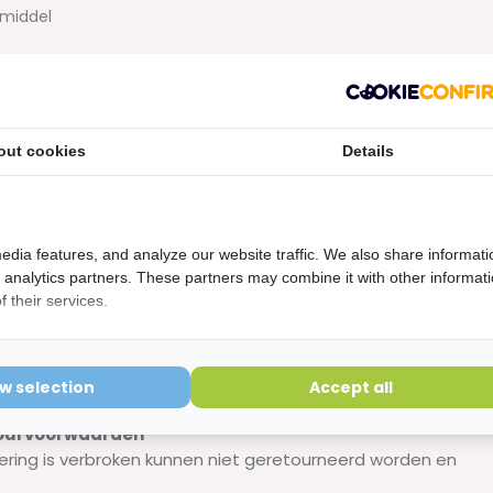
fmiddel
efpasta
out cookies
Details
, Cellulose Gum (20%), Petrolatum, Silica, Aroma, CI 14720,
edia features, and analyze our website traffic. We also share informati
d analytics partners. These partners may combine it with other informat
 their services.
ram – Nieuwe formule 2025
ow selection
Accept all
etourvoorwaarden
ering is verbroken kunnen niet geretourneerd worden en