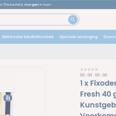
Aanbevolen door
tandartsen
Elektrische tandenborstels
Speciale verzorging
Divers
0
0
:
0
0
:
0
0
:
0
0
1 x Fixod
Fresh 40 
Kunstgebi
Voorkome