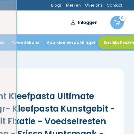
Blogs
Merken
Over ons
Contact
0
Inloggen
en
Tweedekans
Voordeelverpakkingen
Kiesrijks Keuze
ent Kleefpasta Ultimate
gr- Kleefpasta Kunstgebit -
t Fixatie - Voedselresten
n - Frisse Muntsmaak -