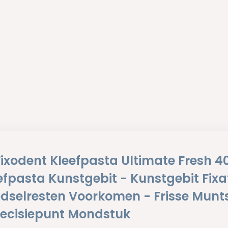
 Fixodent Kleefpasta Ultimate Fresh 4
efpasta Kunstgebit - Kunstgebit Fixat
dselresten Voorkomen - Frisse Mun
recisiepunt Mondstuk