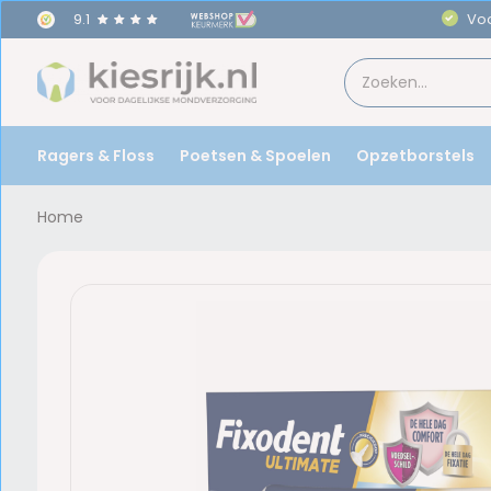
9.1
Ragers & Floss
Poetsen & Spoelen
Opzetborstels
Home