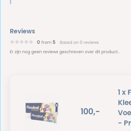
Reviews
0
5
from
Based on 0 reviews
Er zijn nog geen reviews geschreven over dit product..
1 x
Kle
100,-
Voe
- P