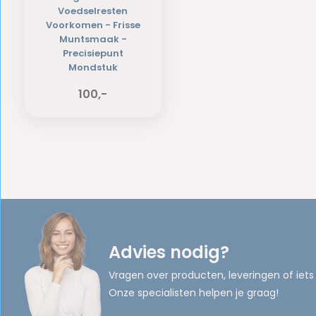
Voedselresten
Voorkomen - Frisse
Muntsmaak -
Precisiepunt
Mondstuk
100,-
Advies nodig?
Vragen over producten, leveringen of iets
Onze specialisten helpen je graag!