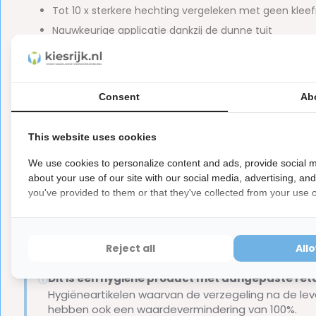
Tot 10 x sterkere hechting vergeleken met geen klee
Nauwkeurige applicatie dankzij de dunne tuit
Comfortabel & veilig voor dagelijks gebruik
Ingrediënten van de Fixodent Kle
Consent
Ab
Calcium/Zinc PVM/MA Copolymer (33%), Paraffinum Liquidum
Menthol, CI 16185, Limonene.
This website uses cookies
We use cookies to personalize content and ads, provide social m
Inhoud van de verpakking:
about your use of our site with our social media, advertising, an
you've provided to them or that they've collected from your use of
Fixodent Kleefpasta Ultimate Fresh Kleefpasta 40 g
Merk:
Fixodent
Reject all
All
Let op
Dit is een hygiëne product met aangepaste r
ⓘ
Hygiëneartikelen waarvan de verzegeling na de lev
hebben ook een waardevermindering van 100%.