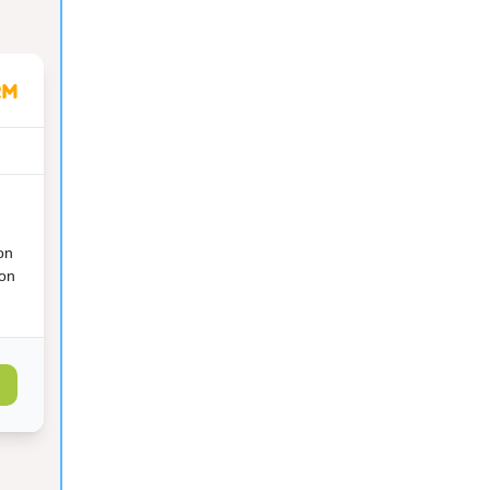
on
ion