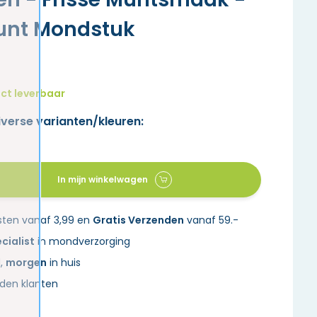
punt Mondstuk
ct leverbaar
iverse varianten/kleuren:
In mijn winkelwagen
sten vanaf 3,99 en
Gratis Verzenden
vanaf 59.-
cialist
in mondverzorging
d,
morgen
in huis
den klanten