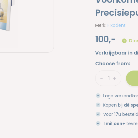
Precisie
Merk:
Fixodent
100,-
Dire
Verkrijgbaar in d
Choose from:
-
+
Lage verzendko
Kopen bij
dé spe
Voor 17u bestel
1 miljoen+
tevre