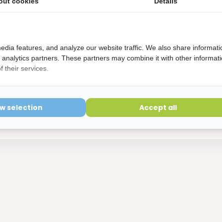
out cookies
Details
edia features, and analyze our website traffic. We also share informati
d analytics partners. These partners may combine it with other informat
 their services.
odent Kleefpasta Ultimate Fresh - 12 
m - Voordeelverpakking
ow selection
Accept all
ect leverbaar