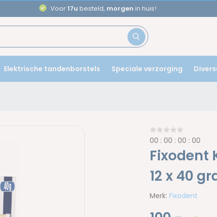
Aanbevolen door
ta
Elektrische tandenborstels
Speciale verzorging
Divers
0
0
:
0
0
:
0
0
:
0
0
Fixodent 
12 x 40 g
Merk:
Fixodent