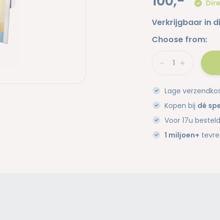
100,-
Dire
Verkrijgbaar in d
Choose from:
-
+
Lage verzendko
Kopen bij
dé spe
Voor 17u bestel
1 miljoen+
tevre