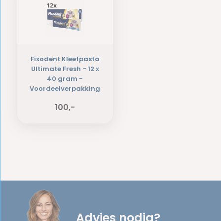
Fixodent Kleefpasta
Ultimate Fresh - 12 x
40 gram -
Voordeelverpakking
100,-
Advies nodig?