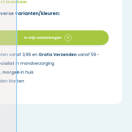
ct leverbaar
iverse varianten/kleuren:
In mijn winkelwagen
sten vanaf 3,99 en
Gratis Verzenden
vanaf 59.-
cialist
in mondverzorging
d,
morgen
in huis
den klanten