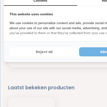
Er zijn nog geen reviews geschreven over dit product..
Consent
Ab
This website uses cookies
We use cookies to personalize content and ads, provide social m
about your use of our site with our social media, advertising, an
you've provided to them or that they've collected from your use of
Fix
100,-
gra
Reject all
All
Dir
Laatst bekeken producten