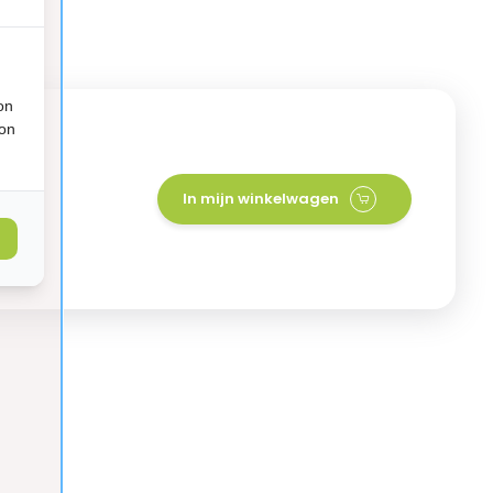
on
ion
x 40
In mijn winkelwagen