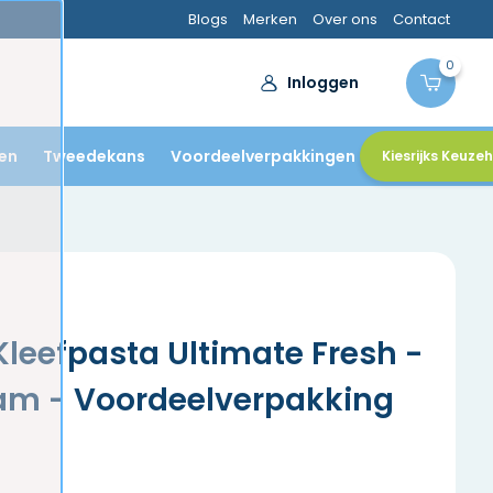
ndartsen
Blogs
Merken
Over ons
Contact
0
Inloggen
en
Tweedekans
Voordeelverpakkingen
Kiesrijks Keuze
Kleefpasta Ultimate Fresh -
ram - Voordeelverpakking