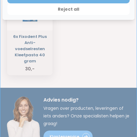
Reject all
6x Fixodent Plus
Anti-
voedselresten
Kleefpasta 40
gram
30,-
Advies nodig?
Vragen over producten, leveringen of
iets anders? Onze specialisten helpen je
graag!
Klantenservice