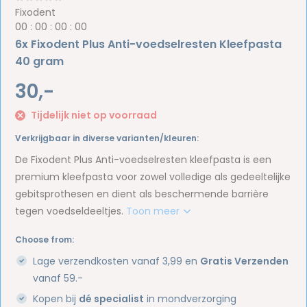
Fixodent
0
0
:
0
0
:
0
0
:
0
0
6x Fixodent Plus Anti-voedselresten Kleefpasta
40 gram
30,-
Tijdelijk niet op voorraad
Verkrijgbaar in diverse varianten/kleuren:
De Fixodent Plus Anti-voedselresten kleefpasta is een
premium kleefpasta voor zowel volledige als gedeeltelijke
gebitsprothesen en dient als beschermende barrière
tegen voedseldeeltjes.
Toon meer
Choose from:
Lage verzendkosten vanaf 3,99 en
Gratis Verzenden
vanaf 59.-
Kopen bij
dé specialist
in mondverzorging