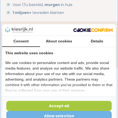
Voor 17u besteld,
morgen
in huis
1 miljoen+
tevreden klanten
Heb je een vraag over dit product?
Onze specialisten helpen je graag! Spreek ons aan
Consent
About cookies
Details
in de chat of stuur een e-mail.
This website uses cookies
Stuur e-mail
We use cookies to personalize content and ads, provide social
media features, and analyze our website traffic. We also share
information about your use of our site with our social media,
Productomschrijving
advertising, and analytics partners. These partners may
combine it with other information you've provided to them or that
they've collected from your use of their services.
Reviews
Accept all
Laatst bekeken producten
Allow selection