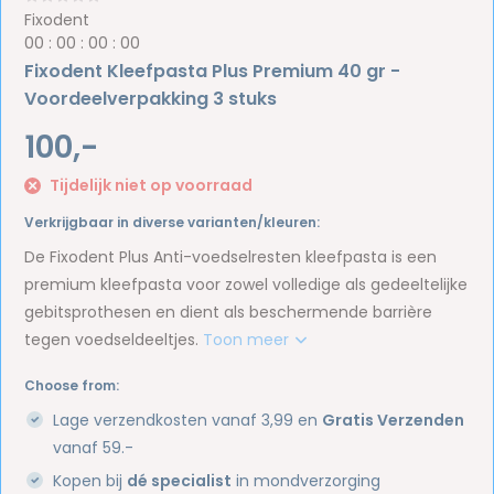
Fixodent
0
0
:
0
0
:
0
0
:
0
0
Fixodent Kleefpasta Plus Premium 40 gr -
Voordeelverpakking 3 stuks
100,-
Tijdelijk niet op voorraad
Verkrijgbaar in diverse varianten/kleuren:
De Fixodent Plus Anti-voedselresten kleefpasta is een
premium kleefpasta voor zowel volledige als gedeeltelijke
gebitsprothesen en dient als beschermende barrière
tegen voedseldeeltjes.
Toon meer
Choose from:
Lage verzendkosten vanaf 3,99 en
Gratis Verzenden
vanaf 59.-
Kopen bij
dé specialist
in mondverzorging