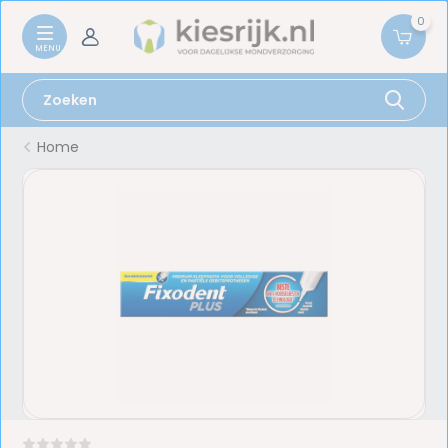
0
Home