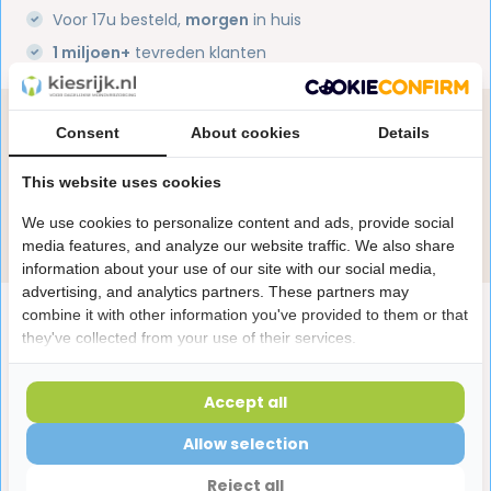
Voor 17u besteld,
morgen
in huis
1 miljoen+
tevreden klanten
Heb je een vraag over dit product?
Consent
About cookies
Details
Onze specialisten helpen je graag! Spreek ons aan
in de chat of stuur een e-mail.
This website uses cookies
We use cookies to personalize content and ads, provide social
Stuur e-mail
media features, and analyze our website traffic. We also share
information about your use of our site with our social media,
advertising, and analytics partners. These partners may
Productomschrijving
combine it with other information you've provided to them or that
they've collected from your use of their services.
Reviews
Accept all
Allow selection
Laatst bekeken producten
Reject all