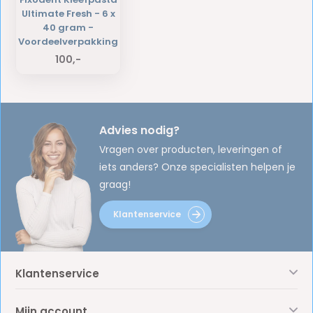
Ultimate Fresh - 6 x
40 gram -
Voordeelverpakking
100,-
Advies nodig?
Vragen over producten, leveringen of
iets anders? Onze specialisten helpen je
graag!
Klantenservice
Klantenservice
Mijn account