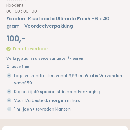
Fixodent
0
0
:
0
0
:
0
0
:
0
0
Fixodent Kleefpasta Ultimate Fresh - 6 x 40
gram - Voordeelverpakking
100,-
Direct leverbaar
Verkrijgbaar in diverse varianten/kleuren:
Choose from:
Lage verzendkosten vanaf 3,99 en
Gratis Verzenden
vanaf 59.-
Kopen bij
dé specialist
in mondverzorging
Voor 17u besteld,
morgen
in huis
1 miljoen+
tevreden klanten
Heb je een vraag over dit product?