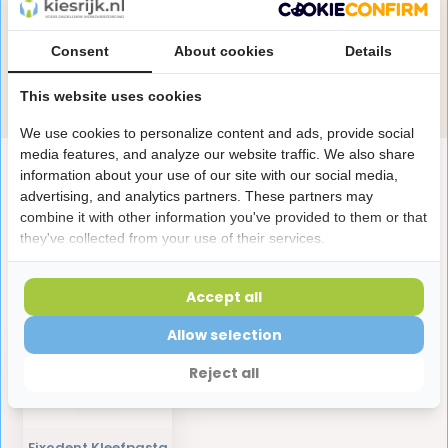
Onze specialisten helpen je graag! Spreek ons aan
in de chat of stuur een e-mail.
Consent
About cookies
Details
Stuur e-mail
This website uses cookies
We use cookies to personalize content and ads, provide social
media features, and analyze our website traffic. We also share
Productomschrijving
information about your use of our site with our social media,
advertising, and analytics partners. These partners may
combine it with other information you've provided to them or that
Reviews
they've collected from your use of their services.
Accept all
Laatst bekeken producten
Allow selection
Reject all
Fixodent Kleefpasta