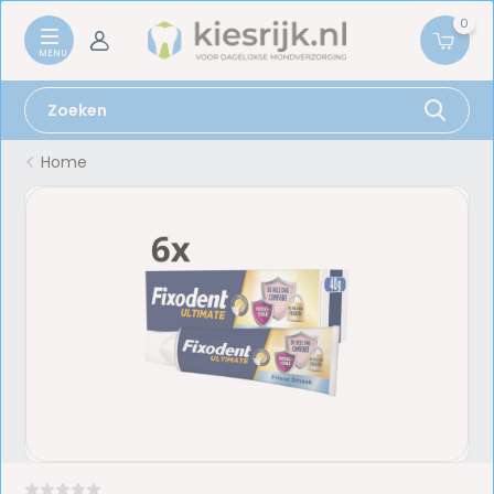
0
Home