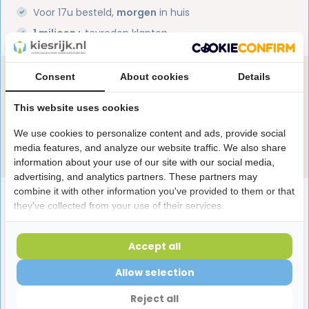
Voor 17u besteld,
morgen
in huis
1 miljoen+
tevreden klanten
Consent
About cookies
Details
Heb je een vraag over dit product?
Onze specialisten helpen je graag! Spreek ons aan
This website uses cookies
in de chat of stuur een e-mail.
We use cookies to personalize content and ads, provide social
Stuur e-mail
media features, and analyze our website traffic. We also share
information about your use of our site with our social media,
advertising, and analytics partners. These partners may
combine it with other information you've provided to them or that
Productomschrijving
they've collected from your use of their services.
Reviews
Accept all
Allow selection
Laatst bekeken producten
Reject all