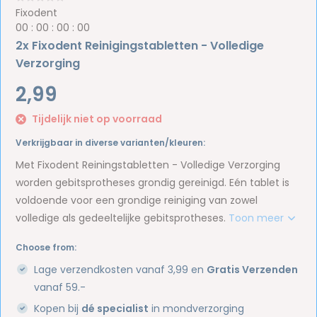
Fixodent
0
0
:
0
0
:
0
0
:
0
0
2x Fixodent Reinigingstabletten - Volledige
Verzorging
2,99
Tijdelijk niet op voorraad
Verkrijgbaar in diverse varianten/kleuren:
Met Fixodent Reiningstabletten - Volledige Verzorging
worden gebitsprotheses grondig gereinigd. Eén tablet is
voldoende voor een grondige reiniging van zowel
volledige als gedeeltelijke gebitsprotheses.
Toon meer
Choose from:
Lage verzendkosten vanaf 3,99 en
Gratis Verzenden
vanaf 59.-
Kopen bij
dé specialist
in mondverzorging