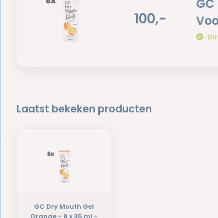
GC 
100,-
Voo
Dir
Laatst bekeken producten
GC Dry Mouth Gel
Orange - 8 x 35 ml -