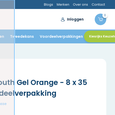
Blogs
Merken
Over ons
Contact
0
Inloggen
en
Tweedekans
Voordeelverpakkingen
Kiesrijks Keuze
uth Gel Orange - 8 x 35
rdeelverpakking
usse