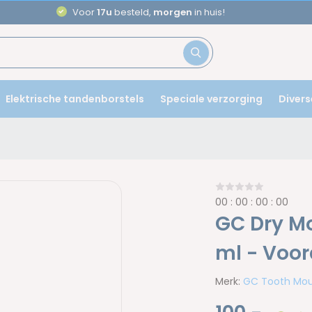
Aanbevolen door
tandartsen
Elektrische tandenborstels
Speciale verzorging
Divers
0
0
:
0
0
:
0
0
:
0
0
GC Dry Mo
ml - Voo
Merk:
GC Tooth Mo