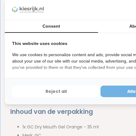
Het gezond houden van de mondslijmvliezen.
Ter bevordering van de remineralisatie van de tanden
Speelt een belangrijke rol bij het proeven van eten en
Consent
Ab
Het bevochtigen van het mondweefsel.
This website uses cookies
We use cookies to personalize content and ads, provide social m
Het is daarom belangrijk om zo snel mogelijk iets te doen
about your use of our site with our social media, advertising, an
helpen. GC Dry Mouth Gel is ook verkrijgbaar in de smaken
you've provided to them or that they've collected from your use of
dit product of iets anders willen weten, neem dan contac
uur antwoord van ons.
Reject all
All
Inhoud van de verpakking
1x GC Dry Mouth Gel Orange - 35 ml
Merk: GC