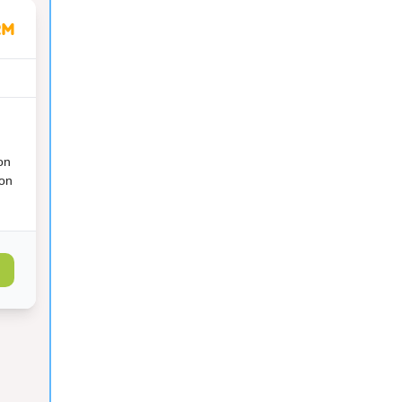
on
ion