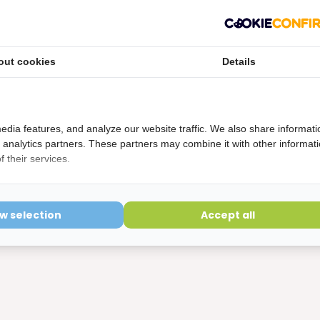
.
 drinken.
out cookies
Details
edia features, and analyze our website traffic. We also share informati
 aan een droge mond. GC Dry Mouth Gel Orange kan je daarbij
d analytics partners. These partners may combine it with other informat
mint
,
lemon
en
framboos
. Mocht je nog vragen hebben over
 their services.
t op met
onze klantenservice
. Op werkdagen krijg je binnen 24
ow selection
Accept all