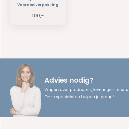
Voordeelverpakking
100,-
Advies nodig?
Vragen over producten, leveringen of iets
Onze specialisten helpen je graag!