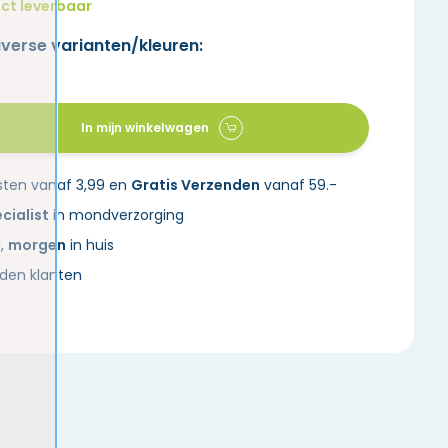
ct leverbaar
iverse varianten/kleuren:
In mijn winkelwagen
sten vanaf 3,99 en
Gratis Verzenden
vanaf 59.-
cialist
in mondverzorging
d,
morgen
in huis
den klanten