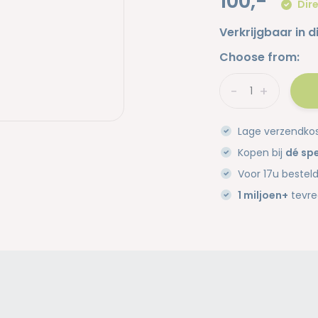
100,-
Dire
Verkrijgbaar in d
Choose from:
-
+
Lage verzendko
Kopen bij
dé spe
Voor 17u bestel
1 miljoen+
tevre