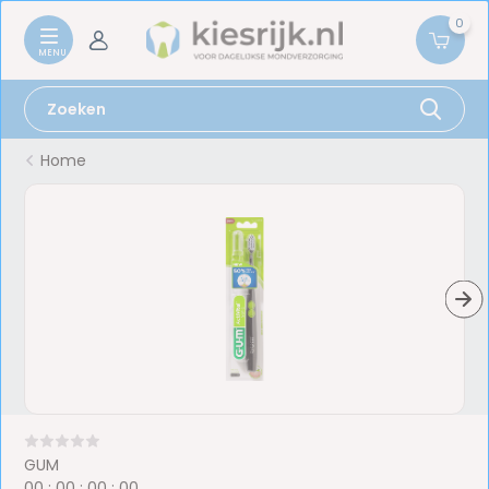
0
Home
GUM
0
0
:
0
0
:
0
0
:
0
0