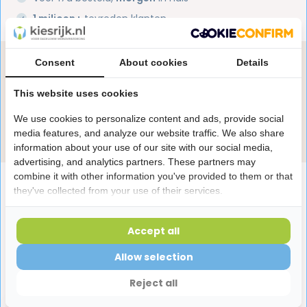
1 miljoen+
tevreden klanten
Consent
About cookies
Details
Heb je een vraag over dit product?
Onze specialisten helpen je graag! Spreek ons aan
This website uses cookies
in de chat of stuur een e-mail.
We use cookies to personalize content and ads, provide social
Stuur e-mail
media features, and analyze our website traffic. We also share
information about your use of our site with our social media,
advertising, and analytics partners. These partners may
combine it with other information you've provided to them or that
Productomschrijving
they've collected from your use of their services.
Reviews
Accept all
Allow selection
Laatst bekeken producten
Reject all