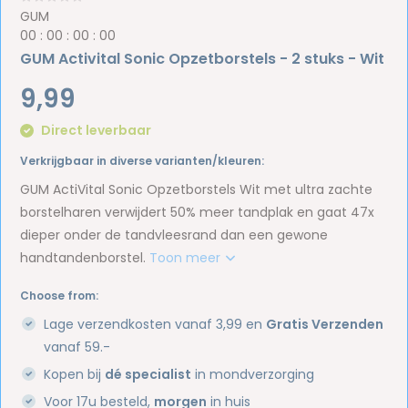
GUM
0
0
:
0
0
:
0
0
:
0
0
GUM Activital Sonic Opzetborstels - 2 stuks - Wit
9,99
Direct leverbaar
Verkrijgbaar in diverse varianten/kleuren:
GUM ActiVital Sonic Opzetborstels Wit met ultra zachte
borstelharen verwijdert 50% meer tandplak en gaat 47x
dieper onder de tandvleesrand dan een gewone
handtandenborstel.
Toon meer
Choose from:
Lage verzendkosten vanaf 3,99 en
Gratis Verzenden
vanaf 59.-
Kopen bij
dé specialist
in mondverzorging
Voor 17u besteld,
morgen
in huis