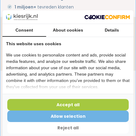
1 miljoen+
tevreden klanten
Heb je een vraag over dit product?
Consent
About cookies
Details
Onze specialisten helpen je graag! Spreek ons aan
in de chat of stuur een e-mail.
This website uses cookies
We use cookies to personalize content and ads, provide social
Stuur e-mail
media features, and analyze our website traffic. We also share
information about your use of our site with our social media,
advertising, and analytics partners. These partners may
Productomschrijving
combine it with other information you've provided to them or that
they've collected from your use of their services.
Reviews
Accept all
Allow selection
Laatst bekeken producten
Reject all