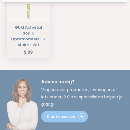
GUM Activital
Sonic
Opzetborstels - 2
stuks - Wit
9,99
Advies nodig?
Vragen over producten, leveringen of
iets anders? Onze specialisten helpen je
graag!
Klantenservice