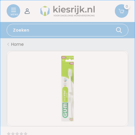
0
Home