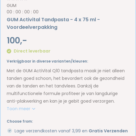
GUM
0
0
:
0
0
:
0
0
:
0
0
GUM Activital Tandpasta - 4 x 75 ml -
Voordeelverpakking
100,-
Direct leverbaar
Verkrijgbaar in diverse varianten/kleuren:
Met de GUM ActiVital Q10 tandpasta maak je niet alleen
tanden goed schoon, het bevordert ook de gezondheid
van de tanden en het tandvlees. Dankzij de
multifunctionele formule profiteer je van langdurige
anti-plakwerking en kan je je gebit goed verzorgen.
Toon meer
Choose from:
Lage verzendkosten vanaf 3,99 en
Gratis Verzenden