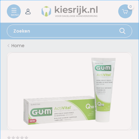
0
Home