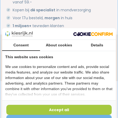
vanaf 59.-
Kopen bij
dé specialist
in mondverzorging
Voor 17u besteld,
morgen
in huis
1 miljoen+
tevreden klanten
Heb je een vraag over dit product?
Consent
About cookies
Details
Onze specialisten helpen je graag! Spreek ons aan
in de chat of stuur een e-mail.
This website uses cookies
We use cookies to personalize content and ads, provide social
Stuur e-mail
media features, and analyze our website traffic. We also share
information about your use of our site with our social media,
advertising, and analytics partners. These partners may
Productomschrijving
combine it with other information you've provided to them or that
they've collected from your use of their services.
Reviews
Accept all