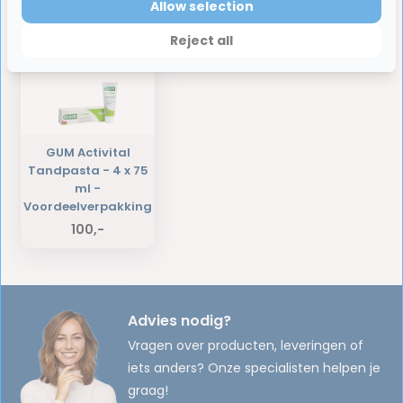
Allow selection
Laatst bekeken producten
Reject all
GUM Activital
Tandpasta - 4 x 75
ml -
Voordeelverpakking
100,-
Advies nodig?
Vragen over producten, leveringen of
iets anders? Onze specialisten helpen je
graag!