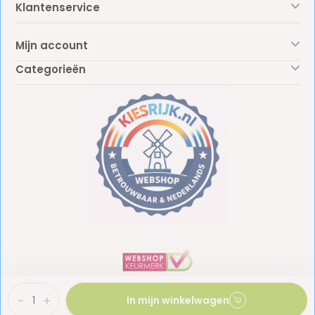
Klantenservice
Mijn account
Categorieën
-
+
In mijn winkelwagen
BTW: NL861887438B01
KvK: 81009453
© Copyright 2026 - Kiesrijk