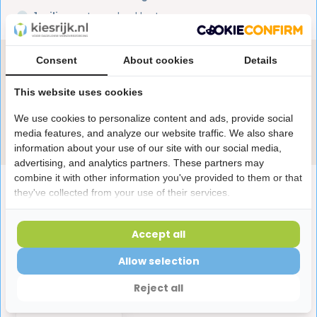
1 miljoen+
tevreden klanten
Consent
About cookies
Details
Heb je een vraag over dit product?
Onze specialisten helpen je graag! Spreek ons aan
This website uses cookies
in de chat of stuur een e-mail.
We use cookies to personalize content and ads, provide social
Stuur e-mail
media features, and analyze our website traffic. We also share
information about your use of our site with our social media,
advertising, and analytics partners. These partners may
combine it with other information you've provided to them or that
Productomschrijving
they've collected from your use of their services.
Reviews
Accept all
Allow selection
Laatst bekeken producten
Reject all