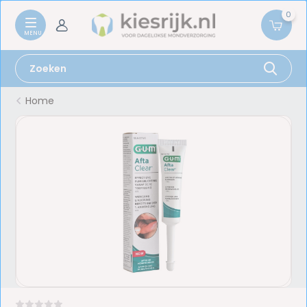
0
Home