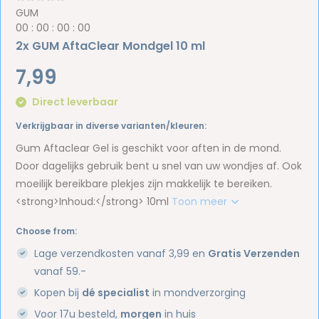
GUM
0
0
:
0
0
:
0
0
:
0
0
2x GUM AftaClear Mondgel 10 ml
7,99
Direct leverbaar
Verkrijgbaar in diverse varianten/kleuren:
Gum Aftaclear Gel is geschikt voor aften in de mond.
Door dagelijks gebruik bent u snel van uw wondjes af. Ook
moeilijk bereikbare plekjes zijn makkelijk te bereiken.
<strong>Inhoud:</strong> 10ml
Toon meer
Choose from:
Lage verzendkosten vanaf 3,99 en
Gratis Verzenden
vanaf 59.-
Kopen bij
dé specialist
in mondverzorging
Voor 17u besteld,
morgen
in huis