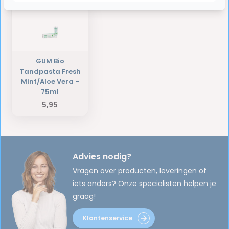
GUM Bio
Tandpasta Fresh
Mint/Aloe Vera -
75ml
5,95
Advies nodig?
Vragen over producten, leveringen of
iets anders? Onze specialisten helpen je
graag!
Klantenservice