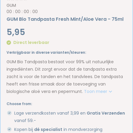
GUM
0
0
:
0
0
:
0
0
:
0
0
GUM Bio Tandpasta Fresh Mint/Aloe Vera - 75ml
5,95
Direct leverbaar
Verkrijgbaar in diverse varianten/kleuren:
GUM Bio Tandpasta bestaat voor 99% uit natuurlijke
ingrediënten. Dit zorgt ervoor dat de tandpasta extra
zacht is voor de tanden en het tandvlees. De tandpasta
heeft een frisse smaak door de toevoeging van
biologische aloë vera en pepermunt.
Toon meer
Choose from:
Lage verzendkosten vanaf 3,99 en
Gratis Verzenden
vanaf 59.-
Kopen bij
dé specialist
in mondverzorging