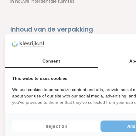
in nauwe interdentale ruimtes.
Inhoud van de verpakking
1x GUM Waxed Butlerweave tandzijde - 55 meter
Merk:
GUM
Consent
Ab
Let op
Dit is een hygiëne product met aangepaste r
ⓘ
This website uses cookies
Hygiëneartikelen waarvan de verzegeling na de lev
hebben ook een waardevermindering van 100%.
We use cookies to personalize content and ads, provide social m
about your use of our site with our social media, advertising, an
you've provided to them or that they've collected from your use of
Reviews
Reject all
All