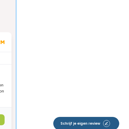
on
ion
Schrijf je eigen review