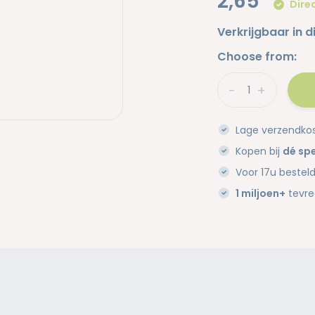
2,65
Direc
Verkrijgbaar in d
Choose from:
-
+
Lage verzendko
Kopen bij
dé spe
Voor 17u bestel
1 miljoen+
tevre