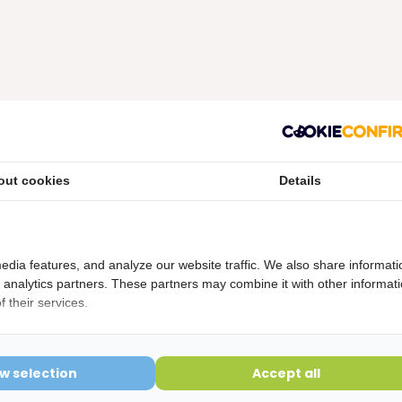
out cookies
Details
etourvoorwaarden
ering is verbroken kunnen niet geretourneerd worden en
edia features, and analyze our website traffic. We also share informati
d analytics partners. These partners may combine it with other informat
 their services.
ow selection
Accept all