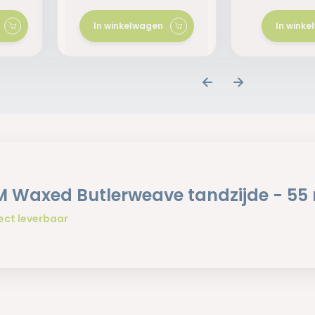
In winkelwagen
In wink
 Waxed Butlerweave tandzijde - 55
ect leverbaar