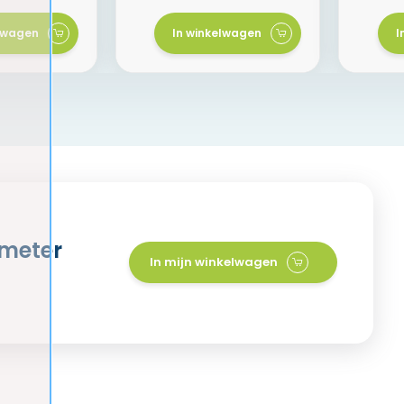
elwagen
In winkelwagen
I
 meter
In mijn winkelwagen