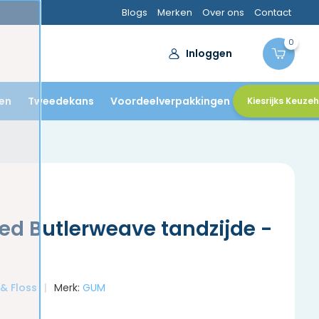
Blogs
Merken
Over ons
Contact
0
Inloggen
en
Tweedekans
Voordeelverpakkingen
Kiesrijks Keuze
d Butlerweave tandzijde -
 & Floss
Merk:
GUM