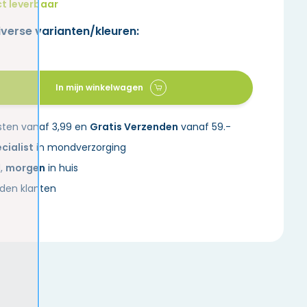
t leverbaar
iverse varianten/kleuren:
In mijn winkelwagen
sten vanaf 3,99 en
Gratis Verzenden
vanaf 59.-
cialist
in mondverzorging
d,
morgen
in huis
den klanten