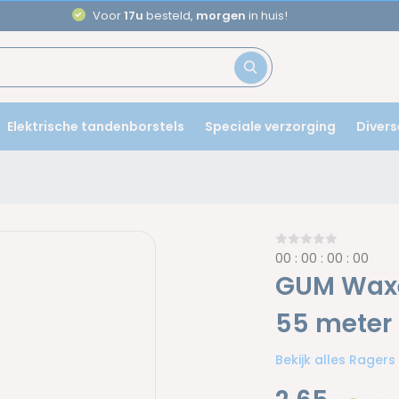
Aanbevolen door
tandartsen
Elektrische tandenborstels
Speciale verzorging
Divers
0
0
:
0
0
:
0
0
:
0
0
GUM Waxe
55 meter
Bekijk alles Ragers