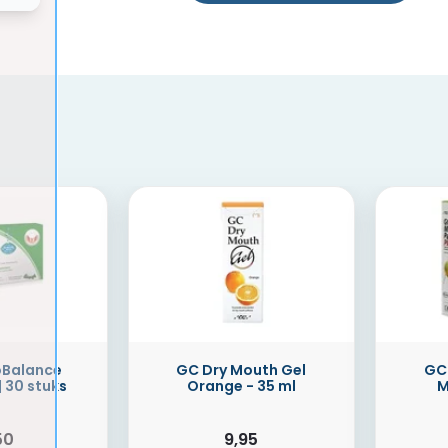
oBalance
GC Dry Mouth Gel
GC 
| 30 stuks
Orange - 35 ml
M
50
9,95