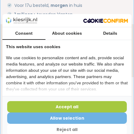
Voor 17u besteld,
morgen
in huis
1 miljoen+
tevreden klanten
Consent
About cookies
Details
Heb je een vraag over dit product?
Onze specialisten helpen je graag! Spreek ons aan
This website uses cookies
in de chat of stuur een e-mail.
We use cookies to personalize content and ads, provide social
Stuur e-mail
media features, and analyze our website traffic. We also share
information about your use of our site with our social media,
advertising, and analytics partners. These partners may
combine it with other information you've provided to them or that
Productomschrijving
they've collected from your use of their services.
Reviews
Accept all
Allow selection
Laatst bekeken producten
Reject all