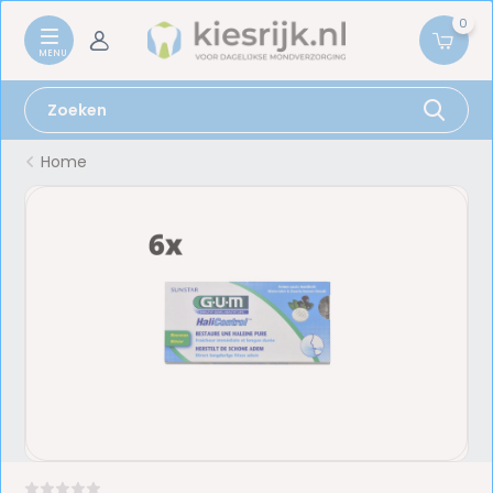
0
Home