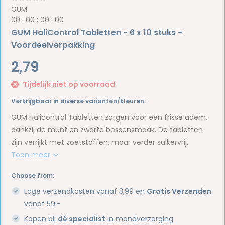
GUM
0
0
:
0
0
:
0
0
:
0
0
GUM HaliControl Tabletten - 6 x 10 stuks -
Voordeelverpakking
2,79
Tijdelijk niet op voorraad
Verkrijgbaar in diverse varianten/kleuren:
GUM Halicontrol Tabletten zorgen voor een frisse adem,
dankzij de munt en zwarte bessensmaak. De tabletten
zijn verrijkt met zoetstoffen, maar verder suikervrij.
Toon meer
Choose from:
Lage verzendkosten vanaf 3,99 en
Gratis Verzenden
vanaf 59.-
Kopen bij
dé specialist
in mondverzorging