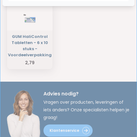
GUM HaliControl
Tabletten - 6 x 10
stuks -
Voordeelverpakking
2,79
Advies nodig?
Vragen over producten, leveringen of
iets anders? Onze specialisten helpen je
graag!
Klantenservice