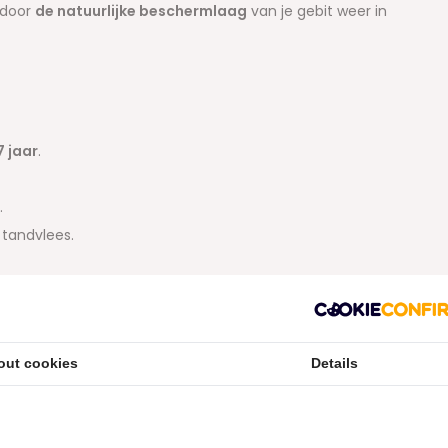
rdoor
de natuurlijke beschermlaag
van je gebit weer in
7 jaar
.
.
 tandvlees.
tandvlees gezond te houden
ter
out cookies
Details
r Oil, Isomalt, Aloe Barbadensis Leaf Juice, Aroma,
Panthenol, Bisabolol, Disodium Phosphate, Tocopheryl