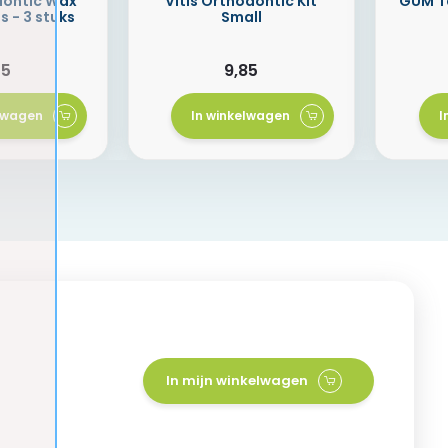
ontic Wax
Vitis Orthodontic Kit
GUM T
s - 3 stuks
Small
45
9,85
elwagen
In winkelwagen
I
In mijn winkelwagen