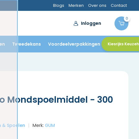
Blogs
Merken
Over ons
Contact
0
Inloggen
en
Tweedekans
Voordeelverpakkingen
Kiesrijks Keuze
o Mondspoelmiddel - 300
en & Spoelen
Merk:
GUM