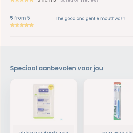
5
5
from
Based on 1 reviews
5
from 5
The good and gentle mouthwash
Speciaal aanbevolen voor jou