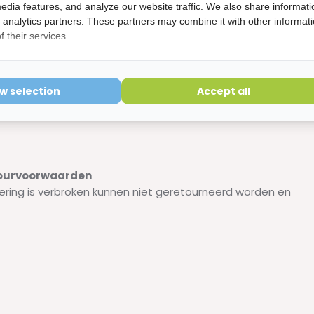
edia features, and analyze our website traffic. We also share informati
onene, CI 47005, Potassium Sorbate, Zingiber Officinale Root
d analytics partners. These partners may combine it with other informat
 their services.
ow selection
Accept all
etourvoorwaarden
ering is verbroken kunnen niet geretourneerd worden en