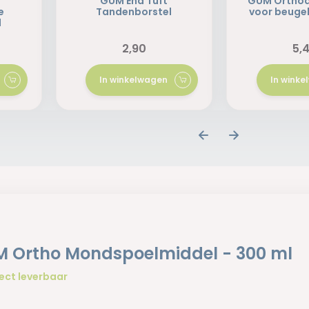
GUM End Tuft
GUM Orthod
e
Tandenborstel
voor beugel
l
2,90
5,
In winkelwagen
In wink
 Ortho Mondspoelmiddel - 300 ml
ect leverbaar