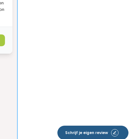
on
ion
Schrijf je eigen review