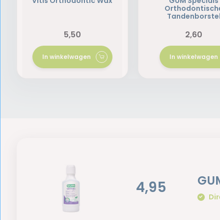
Vitis Orthodontic Wax
GUM Specials
Orthodontisch
Tandenborste
5,50
2,60
In winkelwagen
In winkelwagen
GUM
4,95
Dir