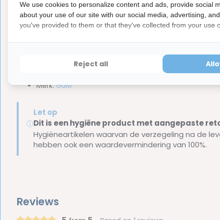
We use cookies to personalize content and ads, provide social m
Acetate, Olaflur, Sodium Saccharin, Sodium Phosphate, Lim
about your use of our site with our social media, advertising, an
Extract, Sodium Benzoate, CI 42051.
you've provided to them or that they've collected from your use of
Inhoud van de verpakking
Reject all
All
1x GUM Ortho Mondspoelmiddel - 300 ml
Merk:
GUM
Let op
Dit is een hygiëne product met aangepaste r
ⓘ
Hygiëneartikelen waarvan de verzegeling na de lev
hebben ook een waardevermindering van 100%.
Reviews