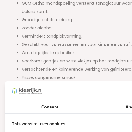
GUM Ortho mondspoeling versterkt tandglazuur waa
balans komt.
Grondige gebitsreiniging.
Zonder alcohol.
Vermindert tandplakvorming.
Geschikt voor
volwassenen
en voor
kinderen vanaf 
Om dagelijks te gebruiken.
Voorkomt gaatjes en witte vlekjes op het tandglazuur
Verzachtende en kalmerende werking van geïrriteerd
Frisse, aangename smaak.
Bevat vitamine E, een bekend antioxidant die helpt 
Bevat fluoride (400 ppm)
Ingrediënten GUM Ortho mondwa
Consent
Ab
Aqua Glycerin, Propylene Glycol, PEG-40 Hydrogenated Casto
This website uses cookies
Methylparaben, Sodium Fluoride, Cetylpyridinium Chloride, 