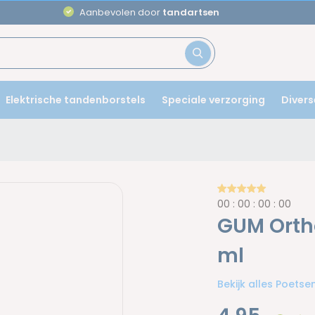
Aanbevolen door
tandartsen
Elektrische tandenborstels
Speciale verzorging
Divers
0
0
:
0
0
:
0
0
:
0
0
GUM Orth
ml
Bekijk alles Poets