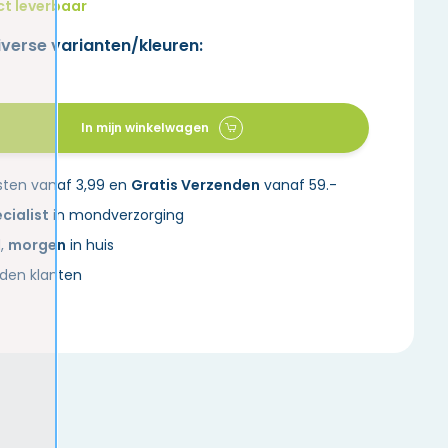
ct leverbaar
iverse varianten/kleuren:
In mijn winkelwagen
sten vanaf 3,99 en
Gratis Verzenden
vanaf 59.-
cialist
in mondverzorging
d,
morgen
in huis
den klanten