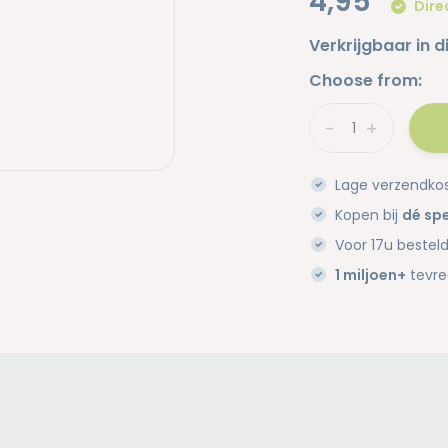
4,95
Dire
Verkrijgbaar in d
Choose from:
-
+
Lage verzendko
Kopen bij
dé spe
Voor 17u bestel
1 miljoen+
tevre