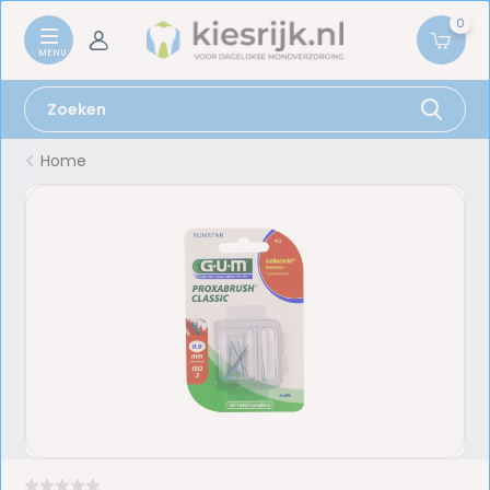
0
Home