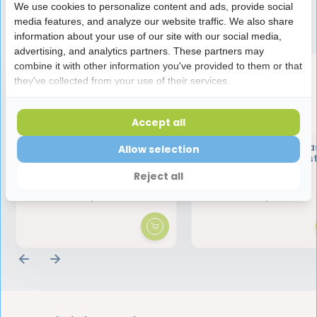
We use cookies to personalize content and ads, provide social
Speciaal aanbevolen voor jou
media features, and analyze our website traffic. We also share
information about your use of our site with our social media,
advertising, and analytics partners. These partners may
combine it with other information you've provided to them or that
they've collected from your use of their services.
Accept all
GUM Interdentale
GUM Proxabrush Cla
Allow selection
Proxabrush Classic houder
1.6mm refills 614 - 8 
Reject all
3,35
3,49