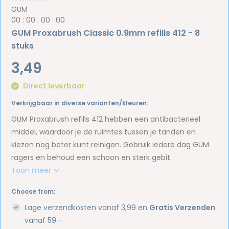
GUM
0
0
:
0
0
:
0
0
:
0
0
GUM Proxabrush Classic 0.9mm refills 412 - 8
stuks
3,49
Direct leverbaar
Verkrijgbaar in diverse varianten/kleuren:
GUM Proxabrush refills 412 hebben een antibacterieel
middel, waardoor je de ruimtes tussen je tanden en
kiezen nog beter kunt reinigen. Gebruik iedere dag GUM
ragers en behoud een schoon en sterk gebit.
Toon meer
Choose from:
Lage verzendkosten vanaf 3,99 en
Gratis Verzenden
vanaf 59.-